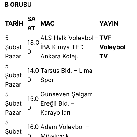
B GRUBU
SA
TARİH
MAÇ
YAYIN
AT
5
ALS Halk Voleybol –
TVF
13.0
Şubat
İBA Kimya TED
Voleybol
0
Pazar
Ankara Kolej.
TV
5
14.0
Tarsus Bld. – Lima
Şubat
0
Spor
Pazar
5
Günseven Şalgam
15.0
Şubat
Ereğli Bld. –
0
Pazar
Karayolları
5
16.0
Adam Voleybol –
Şubat
0
Mihalıççık