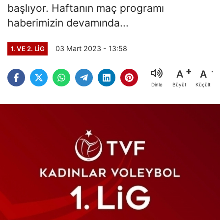
başlıyor. Haftanın maç programı
haberimizin devamında...
03 Mart 2023 - 13:58
1. VE 2. LIG
A
A
Büyüt
Küçült
Dinle