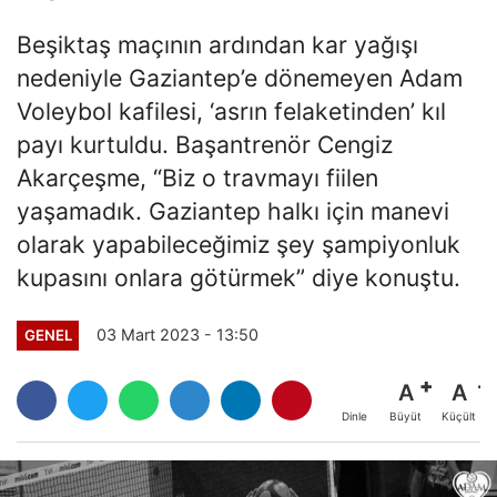
Beşiktaş maçının ardından kar yağışı
nedeniyle Gaziantep’e dönemeyen Adam
Voleybol kafilesi, ‘asrın felaketinden’ kıl
payı kurtuldu. Başantrenör Cengiz
Akarçeşme, “Biz o travmayı fiilen
yaşamadık. Gaziantep halkı için manevi
olarak yapabileceğimiz şey şampiyonluk
kupasını onlara götürmek” diye konuştu.
03 Mart 2023 - 13:50
GENEL
A
A
Büyüt
Küçült
Dinle