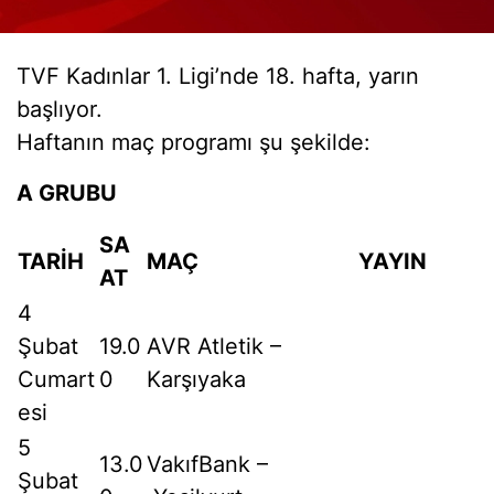
TVF Kadınlar 1. Ligi’nde 18. hafta, yarın
başlıyor.
Haftanın maç programı şu şekilde:
A GRUBU
SA
TARİH
MAÇ
YAYIN
AT
4
Şubat
19.0
AVR Atletik –
Cumart
0
Karşıyaka
esi
5
13.0
VakıfBank –
Şubat