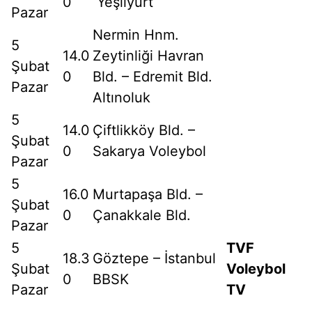
0
Yeşilyurt
Pazar
Nermin Hnm.
5
14.0
Zeytinliği Havran
Şubat
0
Bld. – Edremit Bld.
Pazar
Altınoluk
5
14.0
Çiftlikköy Bld. –
Şubat
0
Sakarya Voleybol
Pazar
5
16.0
Murtapaşa Bld. –
Şubat
0
Çanakkale Bld.
Pazar
5
TVF
18.3
Göztepe – İstanbul
Şubat
Voleybol
0
BBSK
Pazar
TV