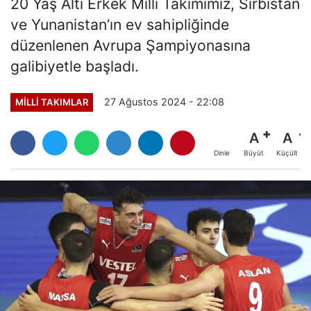
20 Yaş Altı Erkek Milli Takımımız, Sırbistan
ve Yunanistan’ın ev sahipliğinde
düzenlenen Avrupa Şampiyonasına
galibiyetle başladı.
27 Ağustos 2024 - 22:08
MILLI TAKIMLAR
A
A
Büyüt
Küçült
Dinle