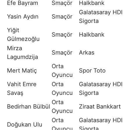
Efe Bayram
Smaçör
Halkbank
Galatasaray HDI
Yasin Aydın
Smaçör
Sigorta
Yiğit
Smaçör
Halkbank
Gülmezoğlu
Mirza
Smaçör
Arkas
Lagumdzija
Orta
Mert Matiç
Spor Toto
Oyuncu
Vahit Emre
Orta
Galatasaray HDI
Savaş
Oyuncu
Sigorta
Orta
Bedirhan Bülbül
Ziraat Bankkart
Oyuncu
Orta
Galatasaray HDI
Doğukan Ulu
Oyuncu
Sigorta