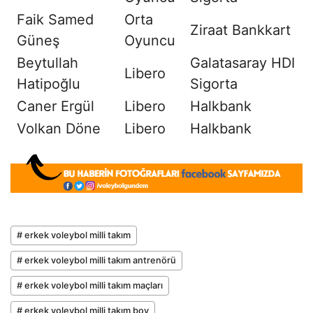
Faik Samed
Orta
Ziraat Bankkart
Güneş
Oyuncu
Beytullah
Galatasaray HDI
Libero
Hatipoğlu
Sigorta
Caner Ergül
Libero
Halkbank
Volkan Döne
Libero
Halkbank
# erkek voleybol milli takım
# erkek voleybol milli takım antrenörü
# erkek voleybol milli takım maçları
# erkek voleybol milli takım boy