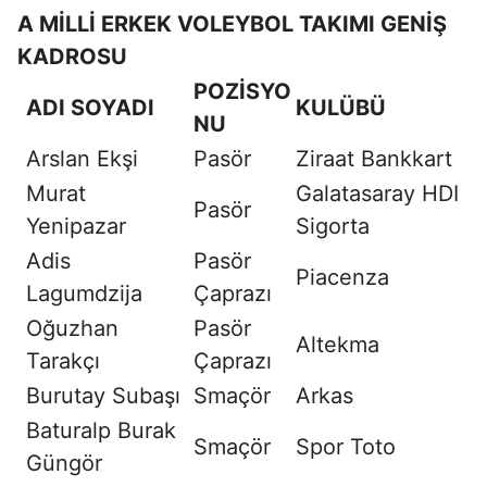
A MİLLİ ERKEK VOLEYBOL TAKIMI GENİŞ
KADROSU
POZİSYO
ADI SOYADI
KULÜBÜ
NU
Arslan Ekşi
Pasör
Ziraat Bankkart
Murat
Galatasaray HDI
Pasör
Yenipazar
Sigorta
Adis
Pasör
Piacenza
Lagumdzija
Çaprazı
Oğuzhan
Pasör
Altekma
Tarakçı
Çaprazı
Burutay Subaşı
Smaçör
Arkas
Baturalp Burak
Smaçör
Spor Toto
Güngör