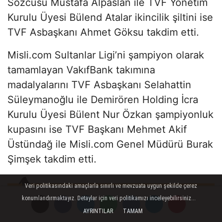
Sözcüsü Mustafa Alpaslan ile TVF Yönetim
Kurulu Üyesi Bülend Atalar ikincilik şiltini ise
TVF Asbaşkanı Ahmet Göksu takdim etti.
Misli.com Sultanlar Ligi’ni şampiyon olarak
tamamlayan VakıfBank takımına
madalyalarını TVF Asbaşkanı Selahattin
Süleymanoğlu ile Demirören Holding İcra
Kurulu Üyesi Bülent Nur Özkan şampiyonluk
kupasını ise TVF Başkanı Mehmet Akif
Üstündağ ile Misli.com Genel Müdürü Burak
Şimşek takdim etti.
Veri politikasındaki amaçlarla sınırlı ve mevzuata uygun şekilde çerez
konumlandırmaktayız. Detaylar için veri politikamızı inceleyebilirsiniz...
AYRINTILAR
TAMAM