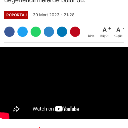
30 Mart 2023 - 21:28
RÖPORTAJ
A
A
Büyüt
Küçült
Dinle