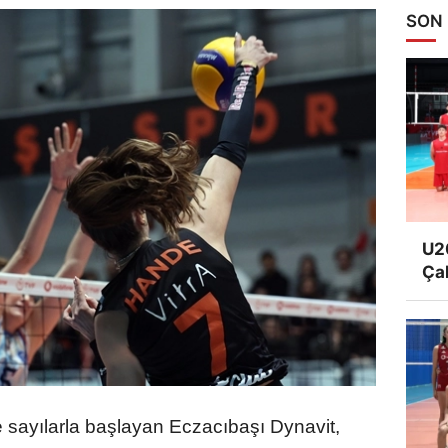
SON
U20
Ça
e sayılarla başlayan Eczacıbaşı Dynavit,