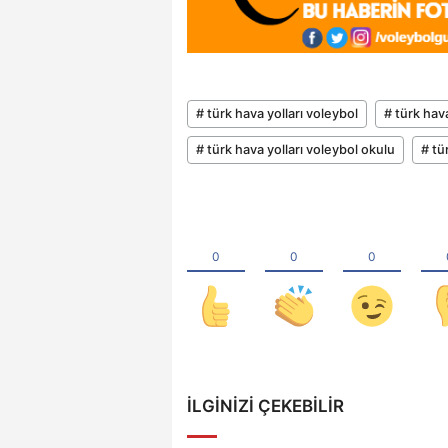
# türk hava yolları voleybol
# türk hav
# türk hava yolları voleybol okulu
# tü
İLGINIZI ÇEKEBILIR