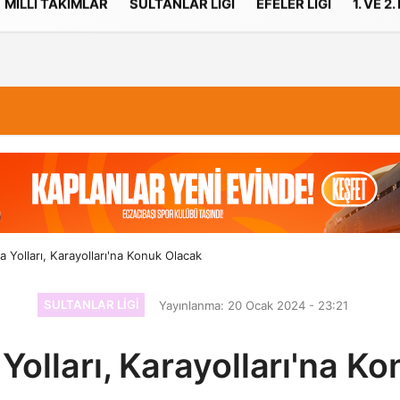
MILLI TAKIMLAR
SULTANLAR LIGI
EFELER LIGI
1. VE 2.
İletişim
Çerez Politikası
 Yolları, Karayolları'na Konuk Olacak
SULTANLAR LIGI
Yayınlanma: 20 Ocak 2024 - 23:21
Yolları, Karayolları'na K