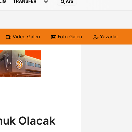
 LIG
TRANSFER
Ara
Video Galeri
Foto Galeri
Yazarlar
onuk Olacak