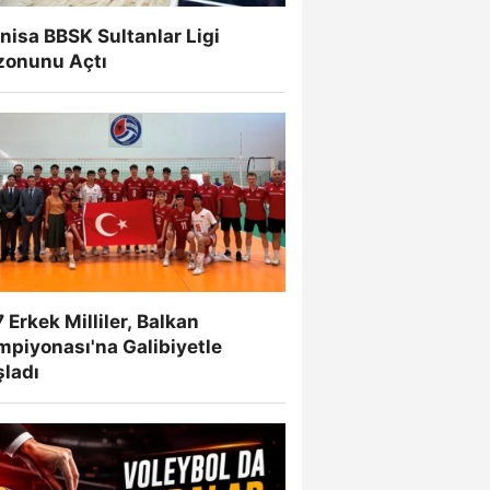
isa BBSK Sultanlar Ligi
zonunu Açtı
 Erkek Milliler, Balkan
mpiyonası'na Galibiyetle
şladı