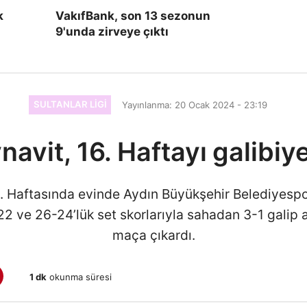
k
VakıfBank, son 13 sezonun
9'unda zirveye çıktı
SULTANLAR LIGI
Yayınlanma: 20 Ocak 2024 - 23:19
navit, 16. Haftayı galibiy
6. Haftasında evinde Aydın Büyükşehir Belediyesp
 ve 26-24’lük set skorlarıyla sahadan 3-1 galip ay
maça çıkardı.
1 dk
okunma süresi