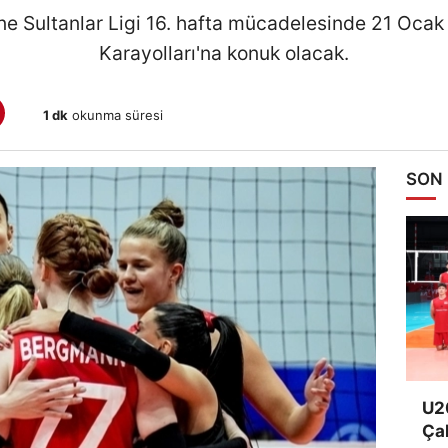
one Sultanlar Ligi 16. hafta mücadelesinde 21 Oc
Karayolları'na konuk olacak.
1 dk
okunma süresi
SON
U20
Ça