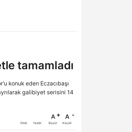
etle tamamladı
or’u konuk eden Eczacıbaşı
rılarak galibiyet serisini 14
A
A
Büyüt
Küçült
Dinle
Yazdır