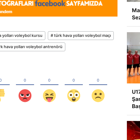
Man
Se
a yolları voleybol kursu
# türk hava yolları voleybol maçı
rk hava yolları voleybol antrenörü
U17
Şa
Ba