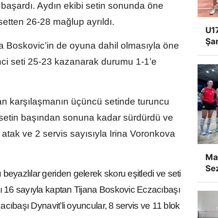
 başardı. Aydın ekibi setin sonunda öne
 setten 26-28 mağlup ayrıldı.
U17
Şa
ana Boskovic’in de oyuna dahil olmasıyla öne
nci seti 25-23 kazanarak durumu 1-1’e
lan karşılaşmanın üçüncü setinde turuncu
 setin başından sonuna kadar sürdürdü ve
 atak ve 2 servis sayısıyla Irina Voronkova
Man
Se
eyazlılar geriden gelerek skoru eşitledi ve seti
ı 16 sayıyla kaptan Tijana Boskovic Eczacıbaşı
zacıbaşı Dynavit’li oyuncular, 8 servis ve 11 blok