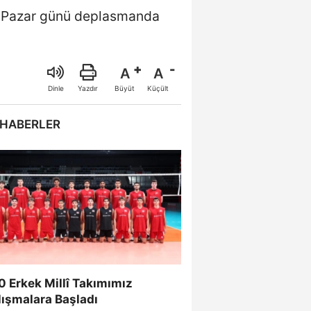
ak Pazar günü deplasmanda
A
A
Büyüt
Küçült
Dinle
Yazdır
 HABERLER
 Erkek Millî Takımımız
lışmalara Başladı