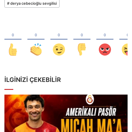
# derya cebecioğlu sevgilisi
İLGINIZI ÇEKEBILIR