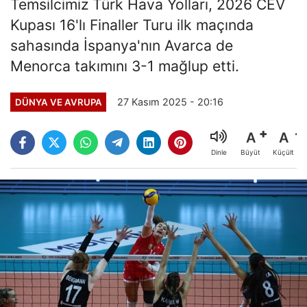
Temsilcimiz Türk Hava Yolları, 2026 CEV
Kupası 16'lı Finaller Turu ilk maçında
sahasında İspanya'nın Avarca de
Menorca takımını 3-1 mağlup etti.
27 Kasım 2025 - 20:16
DÜNYA VE AVRUPA
A
A
Büyüt
Küçült
Dinle