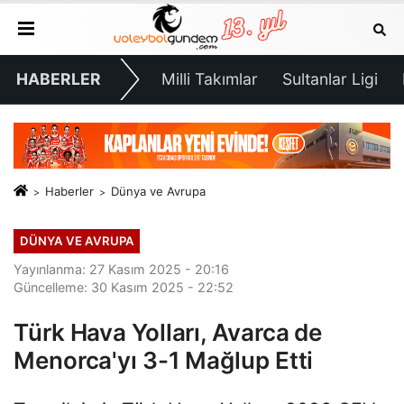
HABERLER
Milli Takımlar
Sultanlar Ligi
Haberler
Dünya ve Avrupa
DÜNYA VE AVRUPA
Yayınlanma: 27 Kasım 2025 - 20:16
Güncelleme: 30 Kasım 2025 - 22:52
Türk Hava Yolları, Avarca de
Menorca'yı 3-1 Mağlup Etti