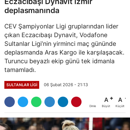
Eczacıbaşı Dynavit İzmir
deplasmanında
CEV Şampiyonlar Ligi gruplarından lider
çıkan Eczacıbaşı Dynavit, Vodafone
Sultanlar Ligi’nin yirminci maç gününde
deplasmanda Aras Kargo ile karşılaşacak.
Turuncu beyazlı ekip günü tek idmanla
tamamladı.
06 Şubat 2026 - 21:13
SULTANLAR LIGI
A
A
Büyüt
Küçült
Dinle