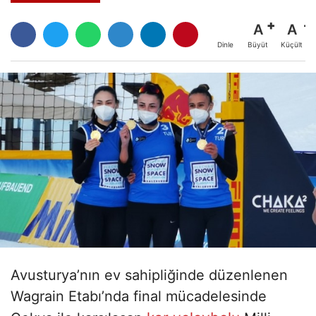
A
A
Büyüt
Küçült
Dinle
Avusturya’nın ev sahipliğinde düzenlenen
Wagrain Etabı’nda final mücadelesinde