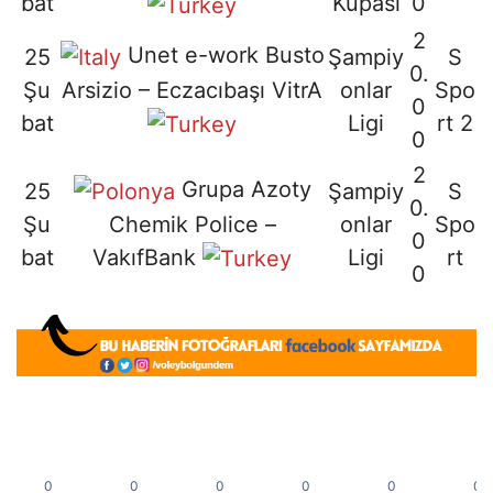
bat
Kupası
0
2
Unet e-work Busto
25
Şampiy
S
0.
Arsizio – Eczacıbaşı VitrA
Şu
onlar
Spo
0
bat
Ligi
rt 2
0
2
Grupa Azoty
25
Şampiy
S
0.
Chemik Police –
Şu
onlar
Spo
0
VakıfBank
bat
Ligi
rt
0