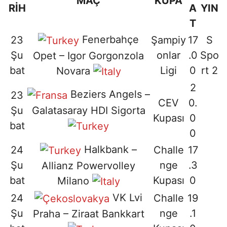
MAÇ
KUPA
RİH
A
YIN
T
Fenerbahçe
23
Şampiy
17
S
Şu
onlar
.0
Spo
Opet – Igor Gorgonzola
bat
Ligi
0
rt 2
Novara
2
Beziers Angels –
23
CEV
0.
Galatasaray HDI Sigorta
Şu
Kupası
0
bat
0
Halkbank –
24
Challe
17
Şu
nge
.3
Allianz Powervolley
bat
Kupası
0
Milano
VK Lvi
24
Challe
19
Şu
nge
.1
Praha – Ziraat Bankkart