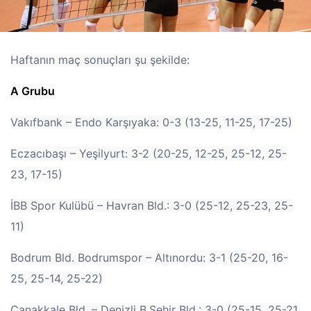
Haftanın maç sonuçları şu şekilde:
A Grubu
Vakıfbank – Endo Karşıyaka: 0-3 (13-25, 11-25, 17-25)
Eczacıbaşı – Yeşilyurt: 3-2 (20-25, 12-25, 25-12, 25-
23, 17-15)
İBB Spor Kulübü – Havran Bld.: 3-0 (25-12, 25-23, 25-
11)
Bodrum Bld. Bodrumspor – Altınordu: 3-1 (25-20, 16-
25, 25-14, 25-22)
Çanakkale Bld. – Denizli B.Şehir Bld.: 3-0 (25-15, 25-21,