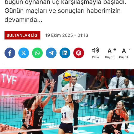
bugün oynanan üç karşılaşmayla başladı.
Günün maçları ve sonuçları haberimizin
devamında...
19 Ekim 2025 - 01:13
SULTANLAR LIGI
A
A
Büyüt
Küçült
Dinle