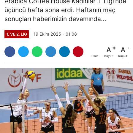
Arabica Coffee House Kadınlar 1. Ligi’nde
üçüncü hafta sona erdi. Haftanın maç
sonuçları haberimizin devamında...
19 Ekim 2025 - 01:08
1. VE 2. LIG
A
A
Büyüt
Küçült
Dinle