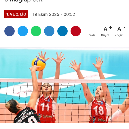
19 Ekim 2025 - 00:52
1. VE 2. LIG
A
A
Büyüt
Küçült
Dinle