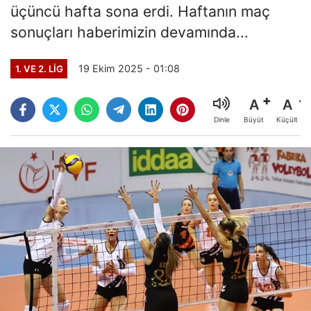
üçüncü hafta sona erdi. Haftanın maç
sonuçları haberimizin devamında...
19 Ekim 2025 - 01:08
1. VE 2. LIG
A
A
Büyüt
Küçült
Dinle