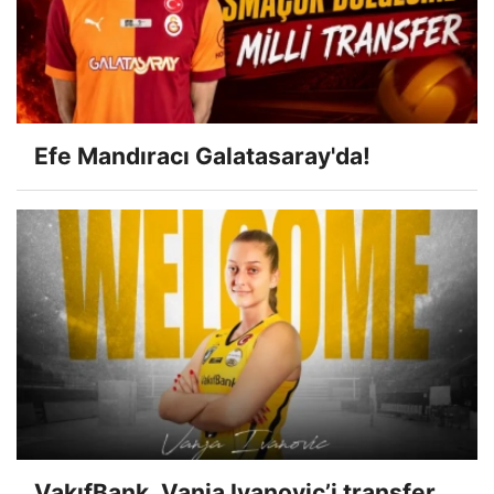
Efe Mandıracı Galatasaray'da!
VakıfBank, Vanja Ivanovic’i transfer