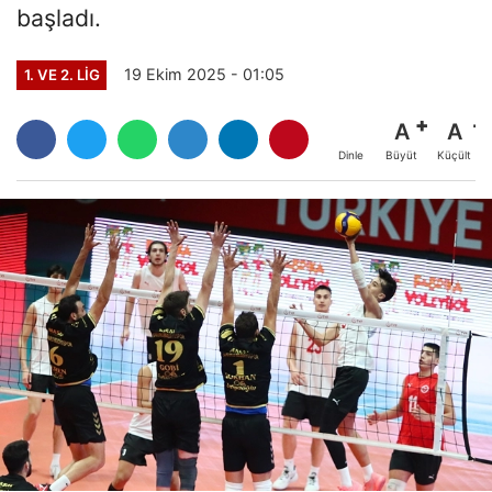
başladı.
19 Ekim 2025 - 01:05
1. VE 2. LIG
A
A
Büyüt
Küçült
Dinle