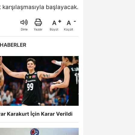
t karşılaşmasıyla başlayacak.
A
A
Büyüt
Küçült
Dinle
Yazdır
 HABERLER
ar Karakurt İçin Karar Verildi