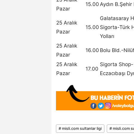
15.00
Aydın B.Şehir
Pazar
Galatasaray H
25 Aralık
15.00
Sigorta-Türk 
Pazar
Yolları
25 Aralık
16.00
Bolu Bld.-Nilü
Pazar
25 Aralık
Sigorta Shop-
17.00
Pazar
Eczacıbaşı Dy
# misli.com sultanlar ligi
# misli.com su