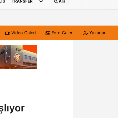
 LIG
TRANSFER
Ara
Video Galeri
Foto Galeri
Yazarlar
şlıyor