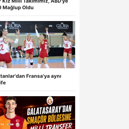
 Kız Milli Takımımız, ABD'ye
0 Mağlup Oldu
tanlar'dan Fransa'ya aynı
ife