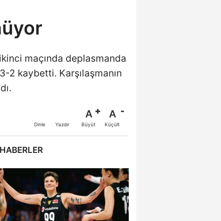
nüyor
 ikinci maçında deplasmanda
ı 3-2 kaybetti. Karşılaşmanın
dı.
A
A
Büyüt
Küçült
Dinle
Yazdır
 HABERLER