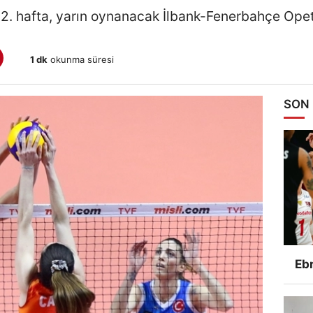
 12. hafta, yarın oynanacak İlbank-Fenerbahçe Ope
1 dk
okunma süresi
SON
Ebr