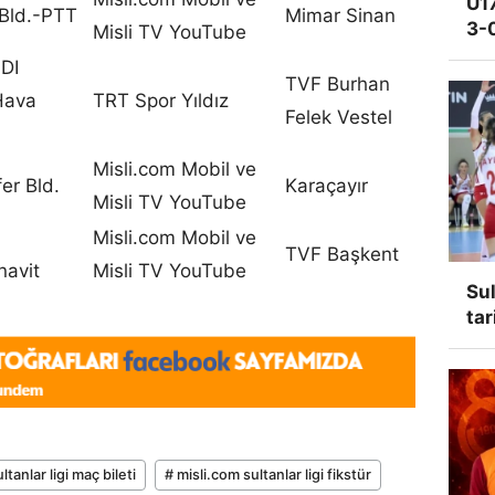
U17
 Bld.-PTT
Mimar Sinan
3-
Misli TV YouTube
DI
TVF Burhan
Hava
TRT Spor Yıldız
Felek Vestel
Misli.com Mobil ve
fer Bld.
Karaçayır
Misli TV YouTube
Misli.com Mobil ve
TVF Başkent
navit
Misli TV YouTube
Sul
tar
ltanlar ligi maç bileti
# misli.com sultanlar ligi fikstür