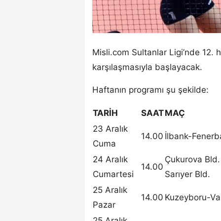
Misli.com Sultanlar Ligi’nde 12.
karşılaşmasıyla başlayacak.
Haftanın programı şu şekilde:
TARİH
SAAT
MAÇ
23 Aralık
14.00
İlbank-Fener
Cuma
24 Aralık
Çukurova Bld
14.00
Cumartesi
Sarıyer Bld.
25 Aralık
14.00
Kuzeyboru-Va
Pazar
25 Aralık