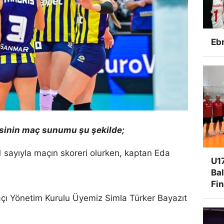
Ebr
esinin maç sunumu şu şekilde;
 sayıyla maçın skoreri olurken, kaptan Eda
U17
Ba
Fi
çı Yönetim Kurulu Üyemiz Simla Türker Bayazıt