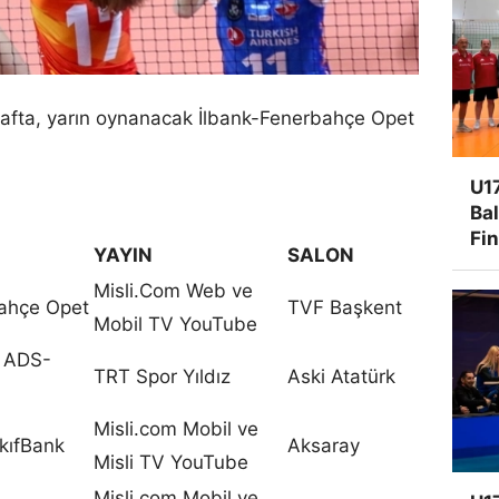
 hafta, yarın oynanacak İlbank-Fenerbahçe Opet
U17
Ba
Fi
YAYIN
SALON
Misli.Com Web ve
bahçe Opet
TVF Başkent
Mobil TV YouTube
. ADS-
TRT Spor Yıldız
Aski Atatürk
Misli.com Mobil ve
kıfBank
Aksaray
Misli TV YouTube
Misli.com Mobil ve