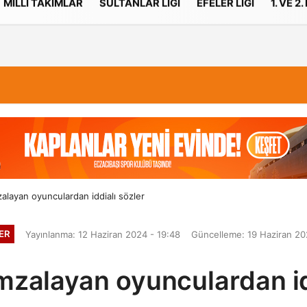
MILLI TAKIMLAR
SULTANLAR LIGI
EFELER LIGI
1. VE 2.
İletişim
Çerez Politikası
alayan oyunculardan iddialı sözler
ER
Yayınlanma: 12 Haziran 2024 - 19:48
Güncelleme: 19 Haziran 20
zalayan oyunculardan id