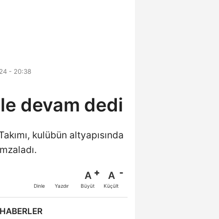
24 - 20:38
ile devam dedi
Takımı, kulübün altyapısında
imzaladı.
A
A
Büyüt
Küçült
Dinle
Yazdır
 HABERLER