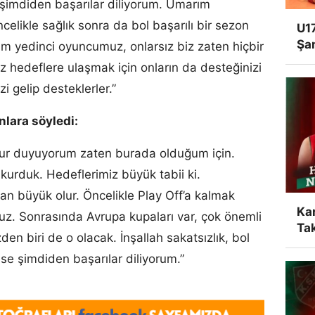
şimdiden başarılar diliyorum. Umarım
ncelikle sağlık sonra da bol başarılı bir sezon
U17
Şa
zim yedinci oyuncumuz, onlarsız biz zaten hiçbir
iz hedeflere ulaşmak için onların da desteğinizi
 gelip desteklerler.”
lara söyledi:
nur duyuyorum zaten burada olduğum için.
 kurduk. Hedeflerimiz büyük tabii ki.
an büyük olur. Öncelikle Play Off’a kalmak
Ka
oruz. Sonrasında Avrupa kupaları var, çok önemli
Tak
den biri de o olacak. İnşallah sakatsızlık, bol
kese şimdiden başarılar diliyorum.”