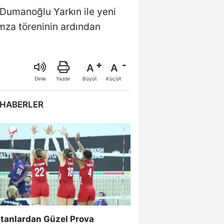
Dumanoğlu Yarkın ile yeni
mza töreninin ardından
A
A
Büyüt
Küçült
Dinle
Yazdır
 HABERLER
ltanlardan Güzel Prova