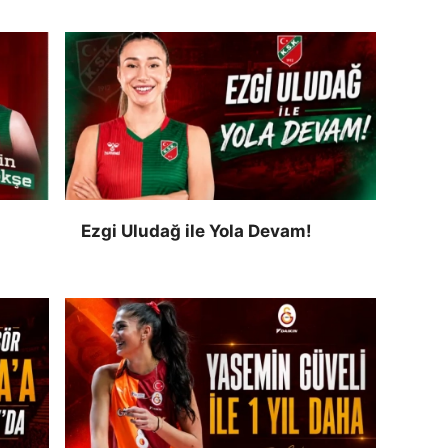
Ezgi Uludağ ile Yola Devam!