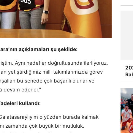
a’nın açıklamaları şu şekilde:
iştim. Aynı hedefler doğrultusunda ilerliyoruz.
20
n yetiştirdiğimiz milli takımlarımızda görev
Rak
nşallah bu senede çok başarılı olurlar ve
a devam ederler.”
adeleri kullandı:
i Galatasaraylıyım o yüzden burada kalmak
ynı zamanda çok büyük bir mutluluk.