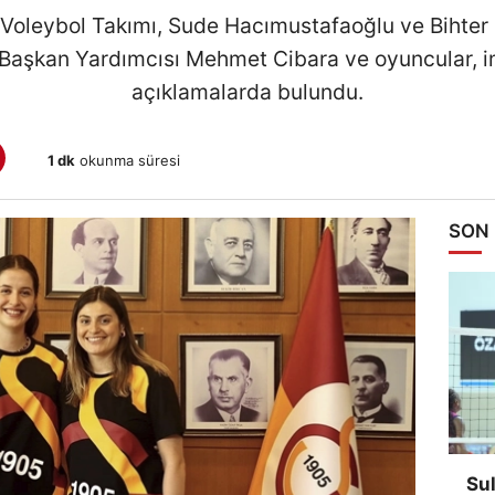
 Voleybol Takımı, Sude Hacımustafaoğlu ve Bihter 
Başkan Yardımcısı Mehmet Cibara ve oyuncular, i
açıklamalarda bulundu.
1 dk
okunma süresi
SON
Su