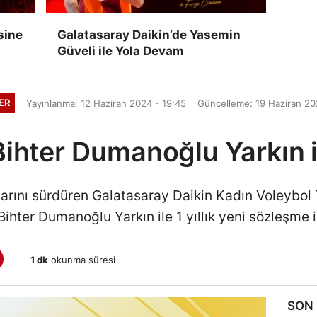
sine
Galatasaray Daikin’de Yasemin
Güveli ile Yola Devam
ER
Yayınlanma: 12 Haziran 2024 - 19:45
Güncelleme: 19 Haziran 20
Bihter Dumanoğlu Yarkın 
larını sürdüren Galatasaray Daikin Kadın Voleybol 
Bihter Dumanoğlu Yarkın ile 1 yıllık yeni sözleşme 
1 dk
okunma süresi
SON