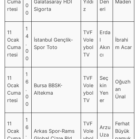
Cuma
Galatasaray HDI
Yıldı
Den
Maden
0
rtesi
Sigorta
z
eri
0
1
11
TVF
Erda
4
Ocak
İstanbul Gençlik-
Vole
l
İbrahi
.
Cuma
Spor Toto
ybol
Akın
m Acar
0
rtesi
TV
cı
0
1
11
TVF
Seç
6
Oğuzh
Ocak
Bursa BBSK-
Vole
kin
.
an
Cuma
Altekma
ybol
Yen
0
Ünal
rtesi
TV
er
0
1
11
TVF
Ferhat
6
Arzu
Ocak
Arkas Spor-Rams
Vole
Büyük
.
Uza
Cuma
Global Cizre Bld.
ybol
pamuk