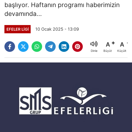
başlıyor. Haftanın programı haberimizin
devamında...
10 Ocak 2025 - 13:09
EFELER LIGI
A
A
Büyüt
Küçült
Dinle