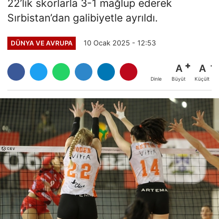
22’lik skorlarla 3-1 mağlup ederek
Sırbistan’dan galibiyetle ayrıldı.
10 Ocak 2025 - 12:53
DÜNYA VE AVRUPA
A
A
Büyüt
Küçült
Dinle