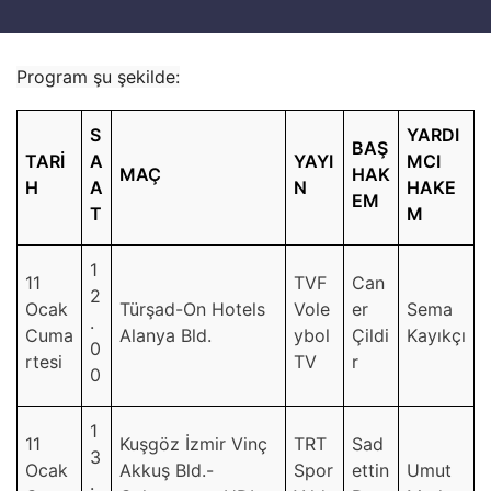
Program şu şekilde:
S
YARDI
BAŞ
TARİ
A
YAYI
MCI
MAÇ
HAK
H
A
N
HAKE
EM
T
M
1
11
TVF
Can
2
Ocak
Türşad-On Hotels
Vole
er
Sema
.
Cuma
Alanya Bld.
ybol
Çildi
Kayıkçı
0
rtesi
TV
r
0
1
11
Kuşgöz İzmir Vinç
TRT
Sad
3
Ocak
Akkuş Bld.-
Spor
ettin
Umut
.