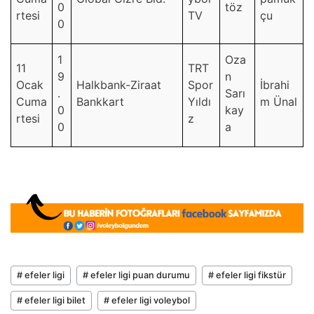
0
töz
rtesi
TV
çu
0
1
Oza
11
TRT
9
n
Ocak
Halkbank-Ziraat
Spor
İbrahi
.
Sarı
Cuma
Bankkart
Yıldı
m Ünal
0
kay
rtesi
z
0
a
# efeler ligi
# efeler ligi puan durumu
# efeler ligi fikstür
# efeler ligi bilet
# efeler ligi voleybol