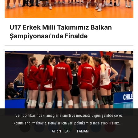
U17 Erkek Milli Takımımız Balkan
Şampiyonası'nda Finalde
Veri politikasındaki amaçlarla sınırlı ve mevzuata uygun şekilde çerez
konumlandırmaktayız. Detaylar için veri politikamızı inceleyebilirsiniz...
U17 Kız Milli Takımımız, ABD'ye 3-0
AYRINTILAR
TAMAM