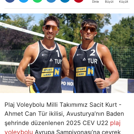
Büyüt
Küçült
Dinle
Plaj Voleybolu Milli Takımımız Sacit Kurt -
Ahmet Can Tür ikilisi, Avusturya’nın Baden
plaj
şehrinde düzenlenen 2025 CEV U22
voleybolu
Avrupa Şampiyonası’na çeyrek