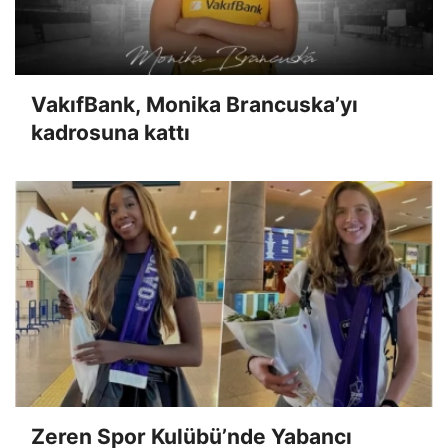
VakıfBank, Monika Brancuska’yı
kadrosuna kattı
Zeren Spor Kulübü’nde Yabancı