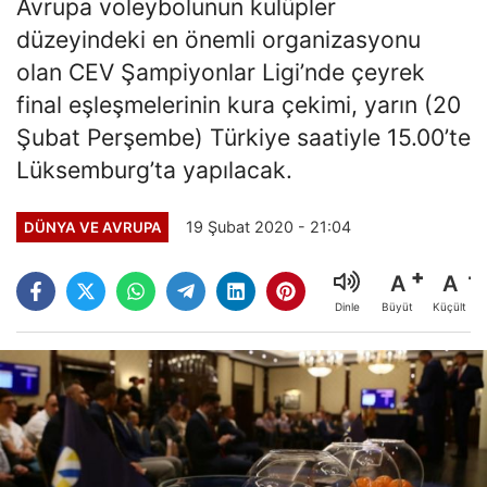
Avrupa voleybolunun kulüpler
düzeyindeki en önemli organizasyonu
olan CEV Şampiyonlar Ligi’nde çeyrek
final eşleşmelerinin kura çekimi, yarın (20
Şubat Perşembe) Türkiye saatiyle 15.00’te
Lüksemburg’ta yapılacak.
19 Şubat 2020 - 21:04
DÜNYA VE AVRUPA
A
A
Büyüt
Küçült
Dinle