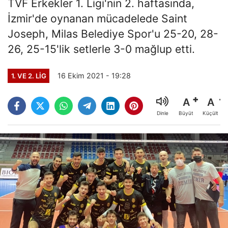
TVF Erkekler 1. Ligi'nin 2. haftasında,
İzmir'de oynanan mücadelede Saint
Joseph, Milas Belediye Spor'u 25-20, 28-
26, 25-15'lik setlerle 3-0 mağlup etti.
16 Ekim 2021 - 19:28
1. VE 2. LIG
A
A
Büyüt
Küçült
Dinle