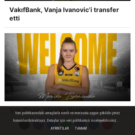
VakıfBank, Vanja Ivanovic’i transfer
etti
VakıfBank, Monika Brancuska’yı
Veri politikasındaki amaçlarla sınırlı ve mevzuata uygun şekilde çerez
kadrosuna kattı
konumlandırmaktayız. Detaylar için veri politikamızı inceleyebilirsiniz...
AYRINTILAR
TAMAM