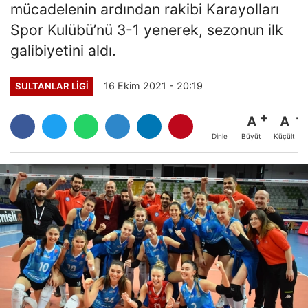
mücadelenin ardından rakibi Karayolları
Spor Kulübü’nü 3-1 yenerek, sezonun ilk
galibiyetini aldı.
16 Ekim 2021 - 20:19
SULTANLAR LIGI
A
A
Büyüt
Küçült
Dinle