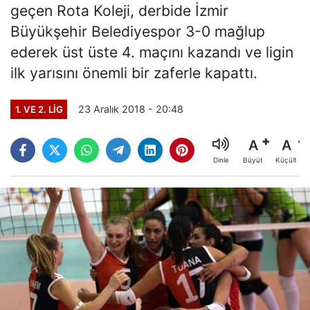
geçen Rota Koleji, derbide İzmir
Büyükşehir Belediyespor 3-0 mağlup
ederek üst üste 4. maçını kazandı ve ligin
ilk yarısını önemli bir zaferle kapattı.
23 Aralık 2018 - 20:48
1. VE 2. LIG
A
A
Büyüt
Küçült
Dinle