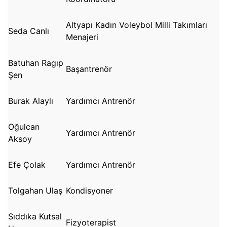
Altyapı Kadın Voleybol Milli Takımları
Seda Canlı
Menajeri
Batuhan Ragıp
Başantrenör
Şen
Burak Alaylı
Yardımcı Antrenör
Oğulcan
Yardımcı Antrenör
Aksoy
Efe Çolak
Yardımcı Antrenör
Tolgahan Ulaş
Kondisyoner
Sıddıka Kutsal
Fizyoterapist