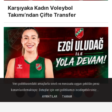
Karşıyaka Kadın Voleybol
Takımı’ndan Çifte Transfer
Veri politikasındaki amaçlarla sınırlı ve mevzuata uygun şekilde çerez
Ezgi Uludağ ile Yola Devam!
konumlandırmaktayız. Detaylar için veri politikamızı inceleyebilirsiniz...
AYRINTILAR
TAMAM
GENEL