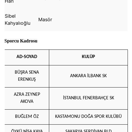
Han
Sibel
Masör
Kahyalıoğlu
Sporcu Kadrosu
AD-SOYAD
KULÜP
BÜŞRA SENA
ANKARA İLBANK SK
ERENKUŞ
AZRA ZEYNEP
İSTANBUL FENERBAHÇE SK
AKOVA
BUĞLEM ÖZ
KASTAMONU DOĞA SPOR KULÜBÜ
ÖYKÜ NİSA KAYA
SAKARYA SERDİVAN BLD