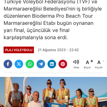
Türkiye Voleybol Federasyonu (TVF) ve
Marmaraereğlisi Belediyesi’nin iş birliğiyle
düzenlenen Bioderma Pro Beach Tour
Marmaraereğlisi Etabı bugün oynanan
yarı final, üçüncülük ve final
karşılaşmalarıyla sona erdi.
21 Ağustos 2023 - 22:42
PLAJ VOLEYBOLU
A
A
Büyüt
Küçült
Dinle