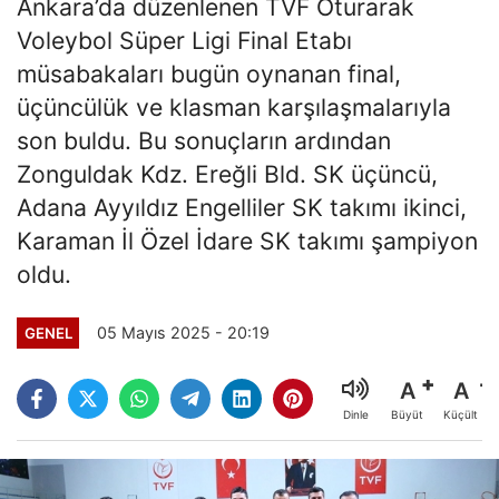
Ankara’da düzenlenen TVF Oturarak
Voleybol Süper Ligi Final Etabı
müsabakaları bugün oynanan final,
üçüncülük ve klasman karşılaşmalarıyla
son buldu. Bu sonuçların ardından
Zonguldak Kdz. Ereğli Bld. SK üçüncü,
Adana Ayyıldız Engelliler SK takımı ikinci,
Karaman İl Özel İdare SK takımı şampiyon
oldu.
05 Mayıs 2025 - 20:19
GENEL
A
A
Büyüt
Küçült
Dinle