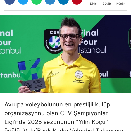
Büyüt
Küçült
Dinle
Avrupa voleybolunun en prestijli kulüp
organizasyonu olan CEV Şampiyonlar
Ligi'nde 2025 sezonunun "Yılın Koçu"
ödülü, VakıfBank Kadın Voleybol Takımı'nın