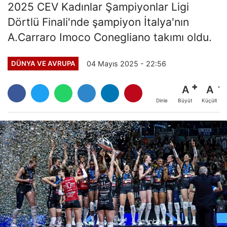
2025 CEV Kadınlar Şampiyonlar Ligi
Dörtlü Finali'nde şampiyon İtalya'nın
A.Carraro Imoco Conegliano takımı oldu.
04 Mayıs 2025 - 22:56
DÜNYA VE AVRUPA
A
A
Büyüt
Küçült
Dinle