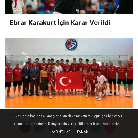
Ebrar Karakurt İçin Karar Verildi
U17 Erkek Milli Takımımız Balkan
Veri politikasındaki amaçlarla sınırlı ve mevzuata uygun şekilde çerez
Şampiyonası'nda Finalde
konumlandırmaktayız. Detaylar için veri politikamızı inceleyebilirsiniz...
AYRINTILAR
TAMAM