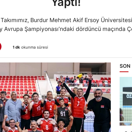
Yaptı!
i Takımımız, Burdur Mehmet Akif Ersoy Üniversite
y Avrupa Şampiyonası’ndaki dördüncü maçında Çek
1 dk
okunma süresi
SON