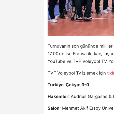
Turnuvanın son gününde millilerim
17.00’de ise Fransa ile karşıla
YouTube ve TVF Voleybol TV YouT
TVF Voleybol Tv izlemek için
tık
Türkiye-Çekya: 3-0
Hakemler
: Audrius Gargasas (L
Salon
: Mehmet Akif Ersoy Üniver