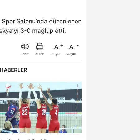
si Spor Salonu’nda düzenlenen
ya’yı 3-0 mağlup etti.
A
A
Büyüt
Küçült
Dinle
Yazdır
 HABERLER