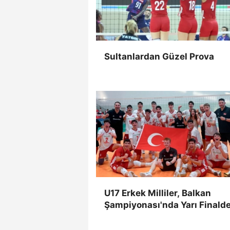
Sultanlardan Güzel Prova
U17 Erkek Milliler, Balkan
Şampiyonası'nda Yarı Finald