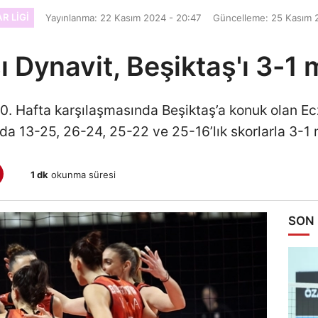
R LIGI
Yayınlanma: 22 Kasım 2024 - 20:47
Güncelleme: 25 Kasım 2
 Dynavit, Beşiktaş'ı 3-1 
10. Hafta karşılaşmasında Beşiktaş’a konuk olan Ecz
 13-25, 26-24, 25-22 ve 25-16’lık skorlarla 3-1 
1 dk
okunma süresi
SON