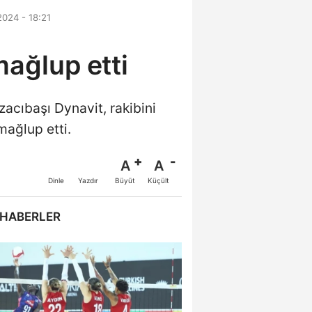
024 - 18:21
mağlup etti
acıbaşı Dynavit, rakibini
mağlup etti.
A
A
Büyüt
Küçült
Dinle
Yazdır
 HABERLER