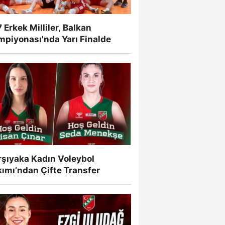
 Erkek Milliler, Balkan
mpiyonası'nda Yarı Finalde
rşıyaka Kadın Voleybol
ımı’ndan Çifte Transfer