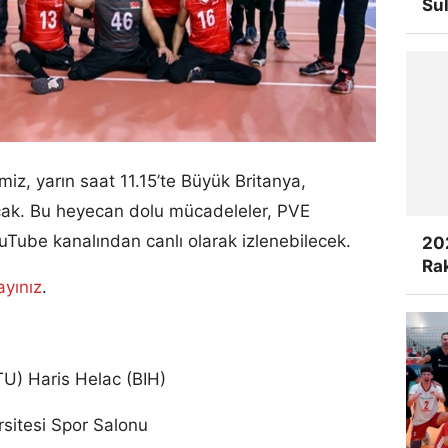
Su
iz, yarın saat 11.15’te Büyük Britanya,
şacak. Bu heyecan dolu mücadeleler, PVE
ube kanalından canlı olarak izlenebilecek.
20
Rak
layınız
.
TU) Haris Helac (BIH)
sitesi Spor Salonu