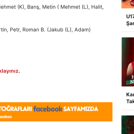
ehmet (K), Barış, Metin ( Mehmet (L), Halit,
U17
Şa
rtin, Petr, Roman B. (Jakub (L), Adam)
klayınız
.
Ka
Tak