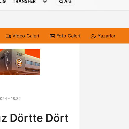
 LIG
TRANSFER
Ara
Video Galeri
Foto Galeri
Yazarlar
024 - 18:32
ız Dörtte Dört