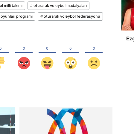
l milli takımı
# oturarak voleybol madalyaları
 oyunları programı
# oturarak voleybol federasyonu
Ezg