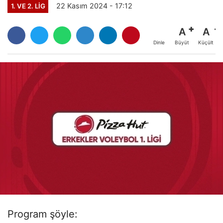
22 Kasım 2024 - 17:12
1. VE 2. LIG
A
A
Büyüt
Küçült
Dinle
Program şöyle: