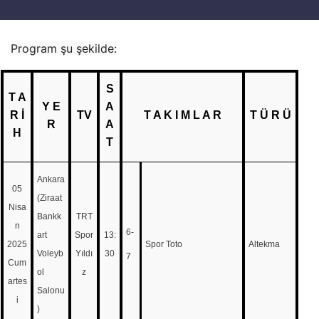
Program şu şekilde:
S
T A
Y E
A
R İ
TV
T A K I M L A R
T Ü R Ü
R
A
H
T
Ankara
05
(Ziraat
Nisa
Bankk
TRT
n
6-
art
Spor
13:
2025
Spor Toto
Altekma
Voleyb
Yıldı
30
7
Cum
ol
z
artes
Salonu
i
)