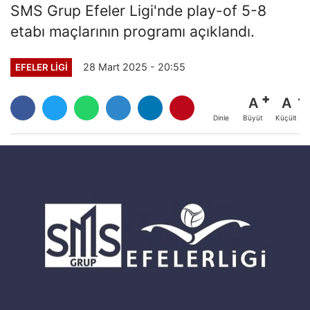
SMS Grup Efeler Ligi'nde play-of 5-8
etabı maçlarının programı açıklandı.
28 Mart 2025 - 20:55
EFELER LIGI
A
A
Büyüt
Küçült
Dinle