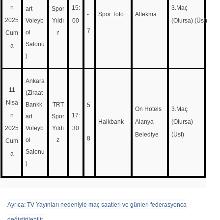
n
15:
3.Maç
art
Spor
-
Spor Toto
Altekma
2025
Voleyb
Yıldı
00
(Olursa) (Üst)
7
ol
z
Cum
Salonu
a
)
Ankara
11
(Ziraat
Nisa
Bankk
TRT
5
On Hotels
3.Maç
n
17:
art
Spor
-
Halkbank
Alanya
(Olursa)
2025
Voleyb
Yıldı
30
Belediye
(Üst)
8
ol
z
Cum
Salonu
a
)
Ayrıca: TV Yayınları nedeniyle maç saatleri ve günleri federasyonca
değiştirilebilir.