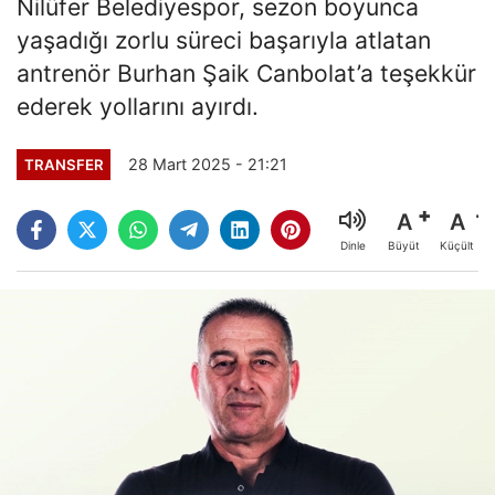
Nilüfer Belediyespor, sezon boyunca
yaşadığı zorlu süreci başarıyla atlatan
antrenör Burhan Şaik Canbolat’a teşekkür
ederek yollarını ayırdı.
28 Mart 2025 - 21:21
TRANSFER
A
A
Büyüt
Küçült
Dinle