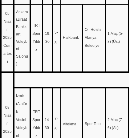
Ankara
05
(Ziraat
Nisa
TRT
Bankk
n
On Hotels
5-
Spor
19:
1.Maç (5-
art
2025
Halkbank
Alanya
Voleyb
Yıldı
30
8) (Üst)
8
Cum
Belediye
ol
z
artes
Salonu
i
)
İzmir
(Atatür
08
k-
TRT
Nisa
7-
Vestel
Spor
14:
2.Maç (7-
n
Spor Toto
Altekma
Voleyb
Yıldı
30
6) (Alt)
6
2025
ol
z