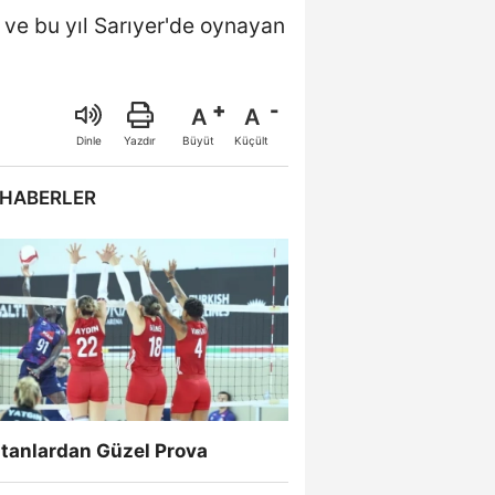
ve bu yıl Sarıyer'de oynayan
A
A
Büyüt
Küçült
Dinle
Yazdır
 HABERLER
ltanlardan Güzel Prova