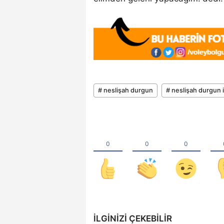
# neslişah durgun
# neslişah durgun 
İLGINIZI ÇEKEBILIR