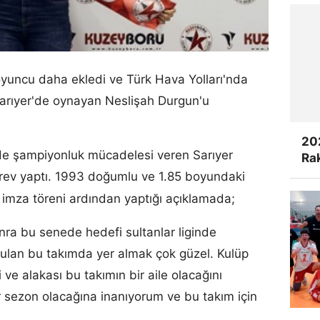
oyuncu daha ekledi ve Türk Hava Yolları'nda
arıyer'de oynayan Neslişah Durgun'u
20
'de şampiyonluk mücadelesi veren Sarıyer
Rak
rev yaptı. 1993 doğumlu ve 1.85 boyundaki
n
imza töreni ardından yaptığı açıklamada;
nra bu senede hedefi sultanlar liginde
rulan bu takımda yer almak çok güzel. Kulüp
gi ve alakası bu takımın bir aile olacağını
ir sezon olacağına inanıyorum ve bu takım için