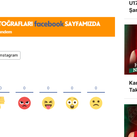
U17
Şa
instagram
Ka
Tak