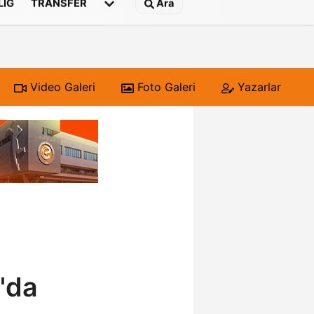
 LIG
TRANSFER
Ara
Video Galeri
Foto Galeri
Yazarlar
'da