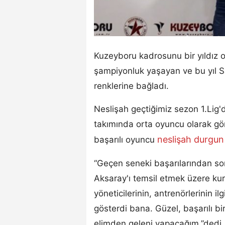
Kuzeyboru kadrosunu bir yıldız 
şampiyonluk yaşayan ve bu yıl S
renklerine bağladı.
Neslişah geçtiğimiz sezon 1.Lig
takımında orta oyuncu olarak gö
neslişah durgu
başarılı oyuncu
“Geçen seneki başarılarından so
Aksaray'ı temsil etmek üzere ku
yöneticilerinin, antrenörlerinin il
gösterdi bana. Güzel, başarılı b
elimden geleni yapacağım.”dedi.