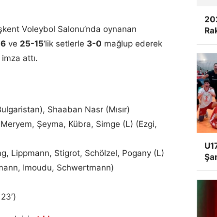
20
aşkent Voleybol Salonu’nda oynanan
Rak
16
ve
25-15
‘lik setlerle
3-0
mağlup ederek
 imza attı.
ulgaristan), Shaaban Nasr (Mısır)
 Meryem, Şeyma, Kübra, Simge (L) (Ezgi,
U17
ng, Lippmann, Stigrot, Schölzel, Pogany (L)
Şa
thmann, Imoudu, Schwertmann)
 23′)