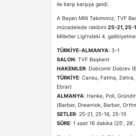
ile karşı karşıya geldi.
A Bayan Milli Takımımız, TVF B
mücadelede rakibini
25-21, 25-
Milletler Ligi’ndeki 4. galibiyetine
TÜRKİYE-ALMANYA
: 3-1
SALON
: TVF Başkent
HAKEMLER
: Dobromir Dobrev (B
TÜRKİYE
: Cansu, Fatma, Zehra,
Ebrar)
ALMANYA
: Hanke, Poll, Gründi
(Barber, Drewniok, Barber, Or
SETLER
: 25-21, 25-16, 25-15
SÜRE
: 1 saat 16 dakika (25′, 28′,