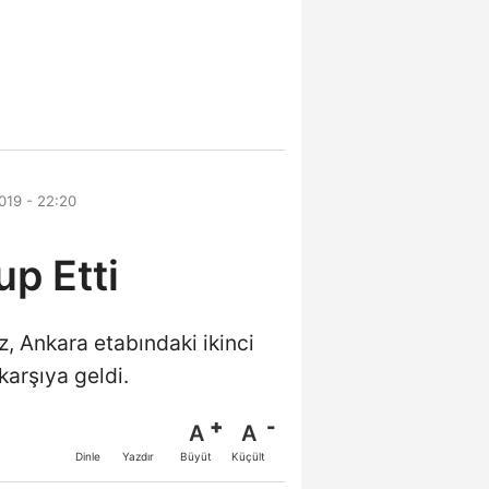
019 - 22:20
up Etti
, Ankara etabındaki ikinci
arşıya geldi.
A
A
Büyüt
Küçült
Dinle
Yazdır