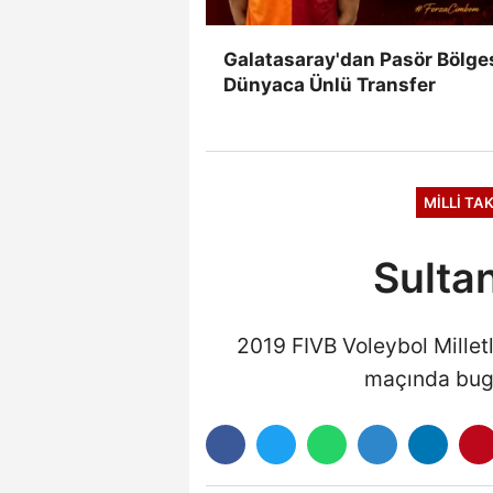
Galatasaray'dan Pasör Bölge
Dünyaca Ünlü Transfer
MILLI TA
Sultan
2019 FIVB Voleybol Millet
maçında bugü