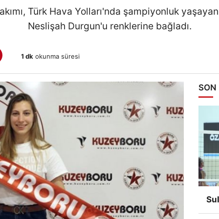
kımı, Türk Hava Yolları'nda şampiyonluk yaşayan 
Neslişah Durgun'u renklerine bağladı.
1 dk
okunma süresi
SON
Su