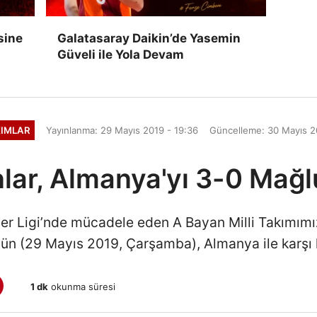
sine
Galatasaray Daikin’de Yasemin
Güveli ile Yola Devam
KIMLAR
Yayınlanma: 29 Mayıs 2019 - 19:36
Güncelleme: 30 Mayıs 2
lar, Almanya'yı 3-0 Mağl
ler Ligi’nde mücadele eden A Bayan Milli Takımımız
n (29 Mayıs 2019, Çarşamba), Almanya ile karşı k
1 dk
okunma süresi