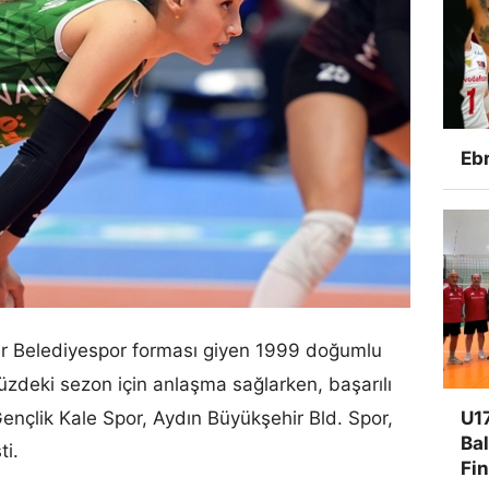
Ebr
lüfer Belediyespor forması giyen 1999 doğumlu
üzdeki sezon için anlaşma sağlarken, başarılı
U17
ençlik Kale Spor, Aydın Büyükşehir Bld. Spor,
Ba
ti.
Fi