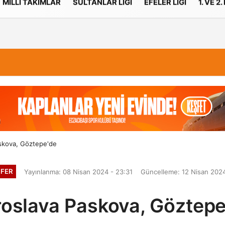
MILLI TAKIMLAR
SULTANLAR LIGI
EFELER LIGI
1. VE 2.
İletişim
Çerez Politikası
skova, Göztepe'de
FER
Yayınlanma: 08 Nisan 2024 - 23:31
Güncelleme: 12 Nisan 2024
roslava Paskova, Göztepe