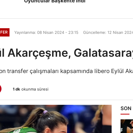
Oyuncular Başkente İndi
FER
Yayınlanma: 08 Nisan 2024 - 23:15
Güncelleme: 12 Nisan 2024
ül Akarçeşme, Galatasara
on transfer çalışmaları kapsamında libero Eylül A
1 dk
okunma süresi
SON