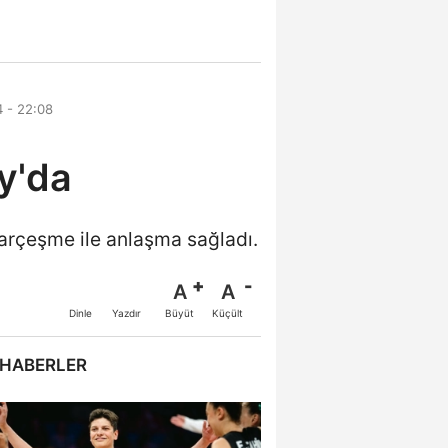
 - 22:08
y'da
karçeşme ile anlaşma sağladı.
A
A
Büyüt
Küçült
Dinle
Yazdır
 HABERLER