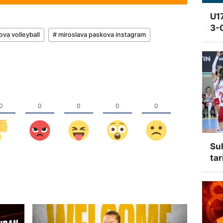
U17
3-
ova volleyball
# miroslava paskova instagram
Sul
tar