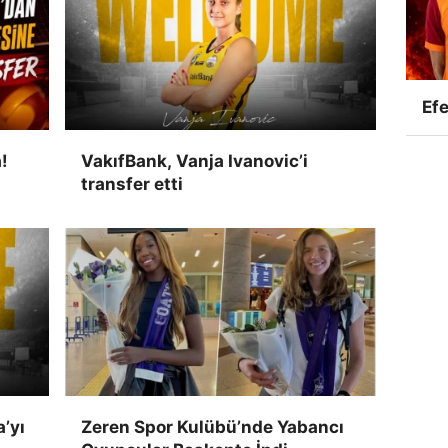
Efe
!
VakıfBank, Vanja Ivanovic’i
transfer etti
’yı
Zeren Spor Kulübü’nde Yabancı