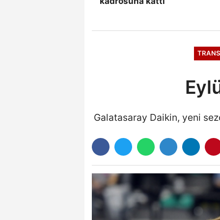
kadrosuna kattı
TRANS
Eyl
Galatasaray Daikin, yeni sez