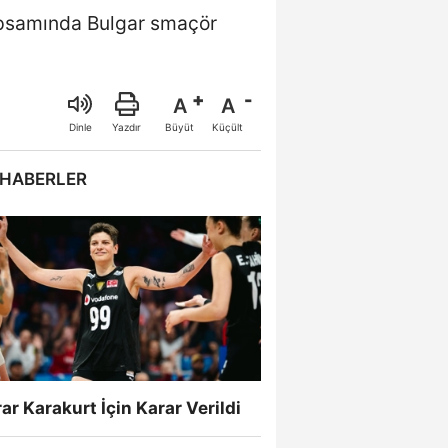
kapsamında Bulgar smaçör
A
A
Büyüt
Küçült
Dinle
Yazdır
 HABERLER
ar Karakurt İçin Karar Verildi