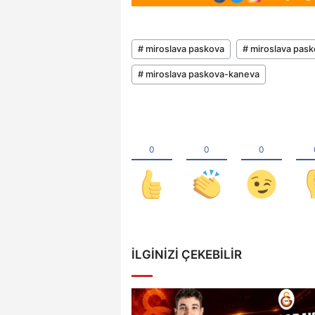
# miroslava paskova
# miroslava pask
# miroslava paskova-kaneva
İLGINIZI ÇEKEBILIR