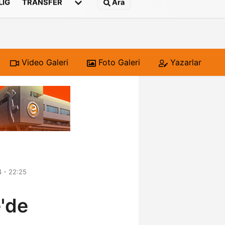
 LIG
TRANSFER
Ara
Video Galeri
Foto Galeri
Yazarlar
 - 22:25
'de