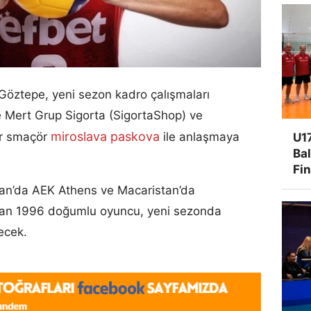
 Göztepe, yeni sezon kadro çalışmaları
Mert Grup Sigorta (SigortaShop) ve
miroslava paskova
ar smaçör
ile anlaşmaya
U17
Ba
Fi
n’da AEK Athens ve Macaristan’da
yan 1996 doğumlu oyuncu, yeni sezonda
ecek.