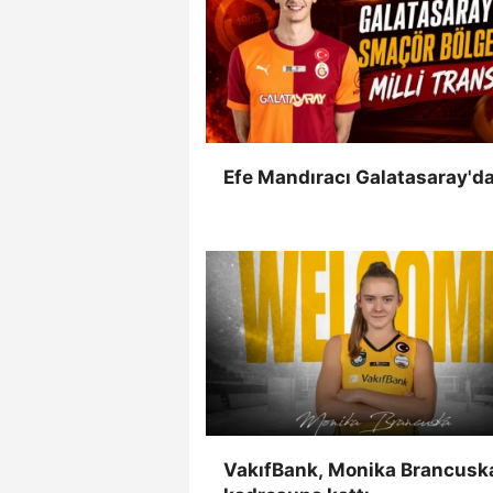
Efe Mandıracı Galatasaray'da
VakıfBank, Monika Brancuska