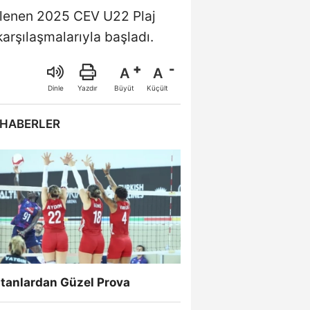
nlenen 2025 CEV U22 Plaj
arşılaşmalarıyla başladı.
A
A
Büyüt
Küçült
Dinle
Yazdır
 HABERLER
ltanlardan Güzel Prova