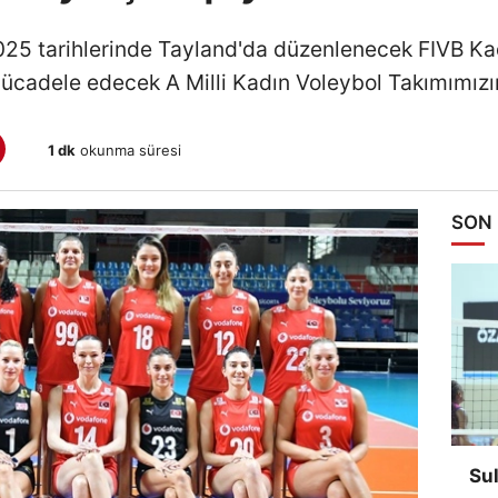
025 tarihlerinde Tayland'da düzenlenecek FIVB Ka
cadele edecek A Milli Kadın Voleybol Takımımızın
1 dk
okunma süresi
SON
Su