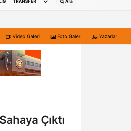
 LIG
TRANSFER
Ara
Video Galeri
Foto Galeri
Yazarlar
 Sahaya Çıktı