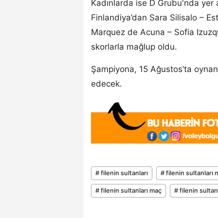
Kadınlarda ise D Grubu'nda yer a
Finlandiya’dan Sara Silisalo – E
Marquez de Acuna – Sofia Izuzquiz
skorlarla mağlup oldu.
Şampiyona, 15 Ağustos’ta oynan
edecek.
# filenin sultanları
# filenin sultanları
# filenin sultanları maç
# filenin sulta