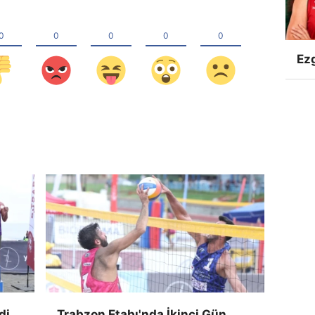
Ezg
di
Trabzon Etabı'nda İkinci Gün