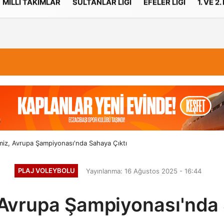
MILLI TAKIMLAR
SULTANLAR LIGI
EFELER LIGI
1. VE 2.
İletişim
Çerez Politikası
rimiz, Avrupa Şampiyonası'nda Sahaya Çıktı
PLAJ VOLEYBOLU
Yayınlanma: 16 Ağustos 2025 - 16:44
, Avrupa Şampiyonası'nda