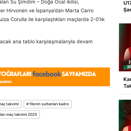
lan Su Şimdim – Doğa Öcal ikilisi,
U17
Şa
ster Hirvonen ve İspanya’dan Marta Carro
a Corulla ile karşılaştıkları maçlarda 2-0’lık
acak ana tablo karşılaşmalarıyla devam
Ka
Tak
 maç takvimi
# filenin sultanları kadro
nları maç takvimi 2025