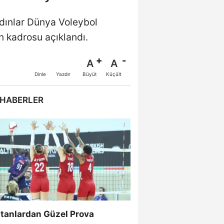
dınlar Dünya Voleybol
 kadrosu açıklandı.
A
A
Büyüt
Küçült
Dinle
Yazdır
 HABERLER
ltanlardan Güzel Prova