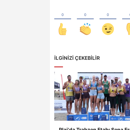
İLGINIZI ÇEKEBILIR
Plaj'da Trabzon Etabı Sona Er