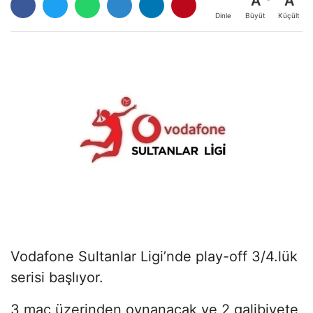
A
A
Büyüt
Küçült
Dinle
Vodafone Sultanlar Ligi’nde play-off 3/4.lük
serisi başlıyor.
3 maç üzerinden oynanacak ve 2 galibiyete