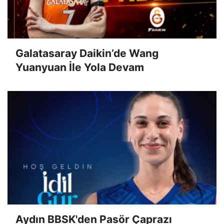
Galatasaray Daikin’de Wang
Yuanyuan İle Yola Devam
Aydın BBSK'den Pasör Çaprazı