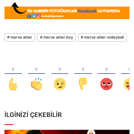
# merve atlıer
# merve atlıer boy
# merve atlier volleyball
İLGINIZI ÇEKEBILIR