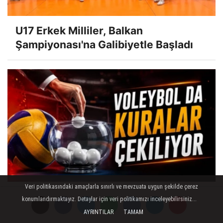
U17 Erkek Milliler, Balkan
Şampiyonası'na Galibiyetle Başladı
Veri politikasındaki amaçlarla sınırlı ve mevzuata uygun şekilde çerez
Voleybolda Kuralar Çekiliyor
konumlandırmaktayız. Detaylar için veri politikamızı inceleyebilirsiniz...
AYRINTILAR
TAMAM