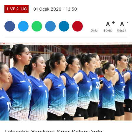
01 Ocak 2026 - 13:50
1. VE 2. LIG
A
A
Büyüt
Küçült
Dinle