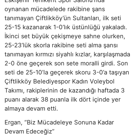
Eskişehir Yenikent Spor Salonu’nda
oynanan mücadelede rakibine şans
tanımayan Çiftlikköy’ün Sultanları, ilk seti
25-15 kazanarak 1-0’lık üstünlüğü yakaladı.
İkinci set büyük çekişmeye sahne olurken,
25-23’lük skorla rakibine seti alma şansı
tanımayan kırmızı siyahlı kızlar, karşılaşmada
2-0 öne geçerek son sete moralli girdi. Son
seti de 25-10’la geçerek skoru 3-0’a taşıyan
Çiftlikköy Belediyespor Kadın Voleybol
Takımı, rakiplerinin de kazandığı haftada 3
puanı alarak 38 puanla ilk dört içinde yer
almaya devam etti.
Ergan, “Biz Mücadeleye Sonuna Kadar
Devam Edeceğiz”