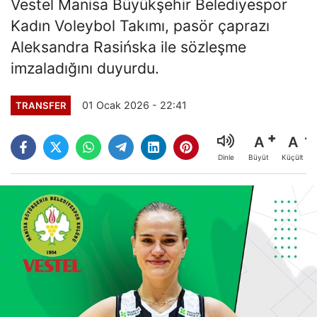
Vestel Manisa Büyükşehir Belediyespor
Kadın Voleybol Takımı, pasör çaprazı
Aleksandra Rasińska ile sözleşme
imzaladığını duyurdu.
01 Ocak 2026 - 22:41
TRANSFER
A
A
Büyüt
Küçült
Dinle