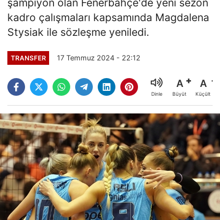
şampiyon olan Fenerbahçe'de yeni sezon
kadro çalışmaları kapsamında Magdalena
Stysiak ile sözleşme yeniledi.
17 Temmuz 2024 - 22:12
TRANSFER
A
A
Büyüt
Küçült
Dinle