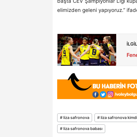
başta CEV Şampiyonlar Ligi kupa
elimizden geleni yapıyoruz.” ifade
İLGİ
Fen
# liza safronova
# liza safronova kimd
# liza safronova babası