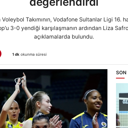
değerlendirdi
oleybol Takımının, Vodafone Sultanlar Ligi 16. 
op’u 3-0 yendiği karşılaşmanın ardından Liza Sa
açıklamalarda bulundu.
1 dk
okunma süresi
SON