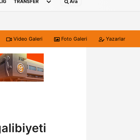
 LIG
TRANSFER
Ara
Video Galeri
Foto Galeri
Yazarlar
libiyeti