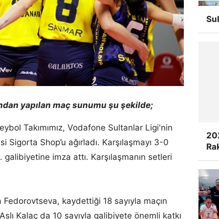
Su
ndan yapılan maç sunumu şu şekilde;
bol Takımımız, Vodafone Sultanlar Ligi'nin
20
si Sigorta Shop’u ağırladı. Karşılaşmayı 3-0
Rak
 galibiyetine imza attı. Karşılaşmanın setleri
.
 Fedorovtseva, kaydettiği 18 sayıyla maçın
Aslı Kalaç da 10 sayıyla galibiyete önemli katkı