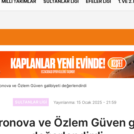
MILLI TAKIMLAR
SULTANLAR LIGI
EFELER LIGI
1. VE 2.
İletişim
Çerez Politikası
ronova ve Özlem Güven galibiyeti değerlendirdi
SULTANLAR LIGI
Yayınlanma: 15 Ocak 2025 - 21:59
fronova ve Özlem Güven ga