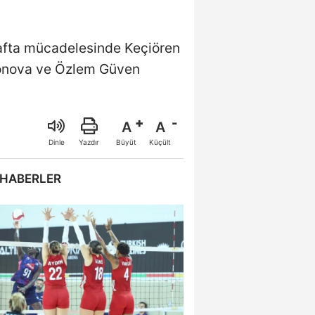
hafta mücadelesinde Keçiören
fronova ve Özlem Güven
A
A
Büyüt
Küçült
Dinle
Yazdır
 HABERLER