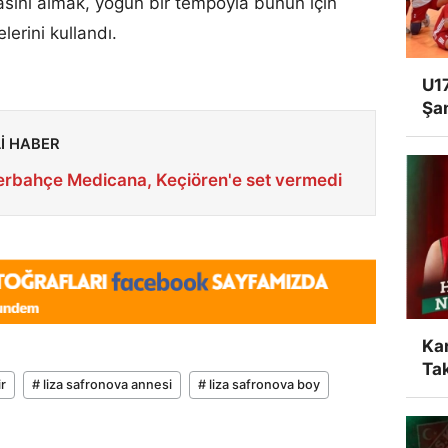
sını almak, yoğun bir tempoyla bunun için
lerini kullandı.
U17
Şa
Lİ HABER
erbahçe Medicana, Keçiören'e set vermedi
Ka
Tak
ir
# liza safronova annesi
# liza safronova boy