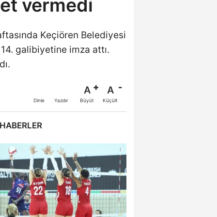
et vermedi
aftasında Keçiören Belediyesi
14. galibiyetine imza attı.
dı.
A
A
Büyüt
Küçült
Dinle
Yazdır
 HABERLER