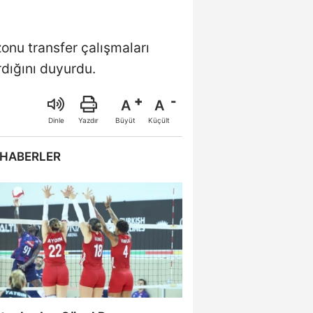
onu transfer çalışmaları
dığını duyurdu.
A
A
Büyüt
Küçült
Dinle
Yazdır
 HABERLER