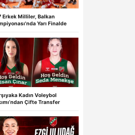
 Erkek Milliler, Balkan
mpiyonası'nda Yarı Finalde
rşıyaka Kadın Voleybol
ımı’ndan Çifte Transfer