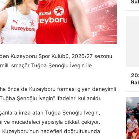
Su
inden Kuzeyboru Spor Kulübü, 2026/27 sezonu
milli smaçör Tuğba Şenoğlu İvegin ile
20
Rak
aha önce de Kuzeyboru forması giyen deneyimli
uğba Şenoğlu İvegin” ifadeleri kullanıldı.
aşarılara imza atan Tuğba Şenoğlu İvegin,
 ve mücadeleci yapısıyla dikkat çekiyor.
a Kuzeyboru’nun hedefleri doğrultusunda