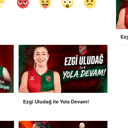
Ezg
Ezgi Uludağ ile Yola Devam!