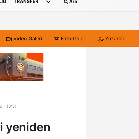
 LIG
TRANSFER
Ara
Video Galeri
Foto Galeri
Yazarlar
6 - 16:31
i yeniden