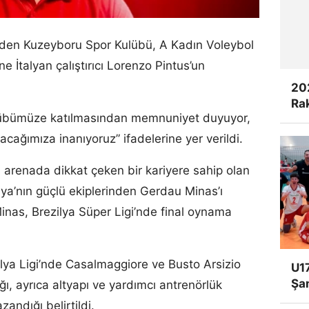
inden Kuzeyboru Spor Kulübü, A Kadın Voleybol
e İtalyan çalıştırıcı Lorenzo Pintus’un
20
Rak
lübümüze katılmasından memnuniyet duyuyor,
zacağımıza inanıyoruz” ifadelerine yer verildi.
 arenada dikkat çeken bir kariyere sahip olan
lya’nın güçlü ekiplerinden Gerdau Minas’ı
Minas, Brezilya Süper Ligi’nde final oynama
lya Ligi’nde Casalmaggiore ve Busto Arsizio
U17
Şa
ğı, ayrıca altyapı ve yardımcı antrenörlük
andığı belirtildi.