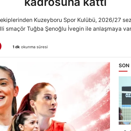
kadrosuna kattı
 ekiplerinden Kuzeyboru Spor Kulübü, 2026/27 sez
li smaçör Tuğba Şenoğlu İvegin ile anlaşmaya var
1 dk
okunma süresi
SON