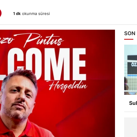
1 dk
okunma süresi
SON
Su