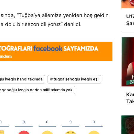
.
sında, “Tuğba’ya ailemize yeniden hoş geldin
U17
Şa
a dolu bir sezon diliyoruz” denildi.
lu ivegin hangi takımda
# tuğba şenoğlu ivegin eşi
a şenoğlu ivegin neden milli takımda yok
Ka
Tak