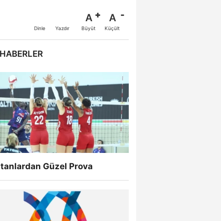
A
A
Büyüt
Küçült
Dinle
Yazdır
 HABERLER
ltanlardan Güzel Prova