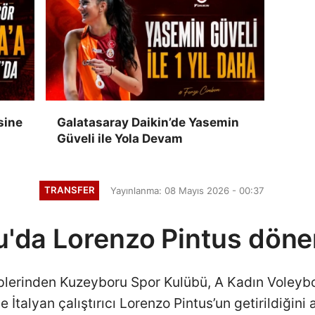
sine
Galatasaray Daikin’de Yasemin
Güveli ile Yola Devam
TRANSFER
Yayınlanma: 08 Mayıs 2026 - 00:37
'da Lorenzo Pintus döne
iplerinden Kuzeyboru Spor Kulübü, A Kadın Voleybo
 İtalyan çalıştırıcı Lorenzo Pintus’un getirildiğini 