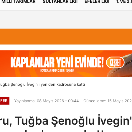
MILLI TAKIMLAR
SULTANLAR LIGI
EFELER LIGI
1. VE 2.
İletişim
Çerez Politikası
uğba Şenoğlu İvegin'i yeniden kadrosuna kattı
FER
Yayınlanma: 08 Mayıs 2026 - 00:44
Güncelleme: 15 Mayıs 202
u, Tuğba Şenoğlu İvegin'