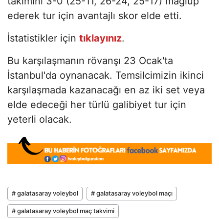
takımını 3-0 (25-11, 26-24, 25-17) mağlup
ederek tur için avantajlı skor elde etti.
İstatistikler için
tıklayınız
.
Bu karşılaşmanın rövanşı 23 Ocak'ta
İstanbul'da oynanacak. Temsilcimizin ikinci
karşılaşmada kazanacağı en az iki set veya
elde edeceği her türlü galibiyet tur için
yeterli olacak.
# galatasaray voleybol
# galatasaray voleybol maçı
# galatasaray voleybol maç takvimi