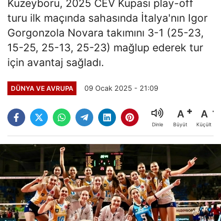
Kuzeyboru, 2025 CEV Kupası play-off
turu ilk maçında sahasında İtalya'nın Igor
Gorgonzola Novara takımını 3-1 (25-23,
15-25, 25-13, 25-23) mağlup ederek tur
için avantaj sağladı.
09 Ocak 2025 - 21:09
DÜNYA VE AVRUPA
A
A
Büyüt
Küçült
Dinle