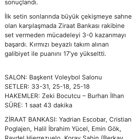
sonuçlandı.
İlk setin sonlarında büyük çekişmeye sahne
olan karşılaşmada Ziraat Bankası rakibine
set vermeden mücadeleyi 3-0 kazanmayı
başardı. Kırmızı beyazlı takım alınan
galibiyet ile puanını 17’ye yükseltti.
SALON: Başkent Voleybol Salonu
SETLER: 33-31, 25-18, 25-18
HAKEMLER: Zeki Bocutcu – Burhan İlhan
SÜRE: 1 saat 43 dakika
ZİRAAT BANKASI: Yadrian Escobar, Cristian
Poglajen, Halil İbrahim Yücel, Emin Gök,
Raydel Hierrezuelo, Koray Şahin (Berkay