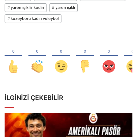
# yaren ışık linkedin
# yaren ışıklı
# kuzeyboru kadın voleybol
İLGINIZI ÇEKEBILIR