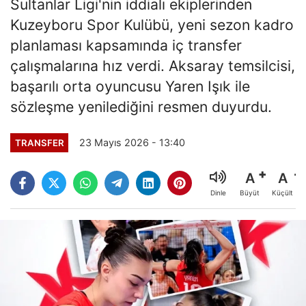
Sultanlar Ligi'nin iddialı ekiplerinden
Kuzeyboru Spor Kulübü, yeni sezon kadro
planlaması kapsamında iç transfer
çalışmalarına hız verdi. Aksaray temsilcisi,
başarılı orta oyuncusu Yaren Işık ile
sözleşme yenilediğini resmen duyurdu.
23 Mayıs 2026 - 13:40
TRANSFER
A
A
Büyüt
Küçült
Dinle