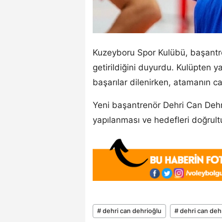
Kuzeyboru Spor Kulübü, başantr
getirildiğini duyurdu. Kulüpten 
başarılar dilenirken, atamanın c
Yeni başantrenör Dehri Can Dehr
yapılanması ve hedefleri doğrult
# dehri can dehrioğlu
# dehri can deh