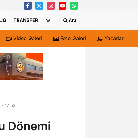
 LIG
TRANSFER
Ara
Video Galeri
Foto Galeri
Yazarlar
 - 17:53
lu Dönemi