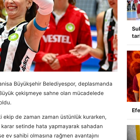
Sul
tar
nisa Büyükşehir Belediyespor, deplasmanda
i. Büyük çekişmeye sahne olan mücadelede
oldu.
Efe
ki ekip de zaman zaman üstünlük kurarken,
 karar setinde hata yapmayarak sahadan
 ise ev sahibi olmasına rağmen avantajını