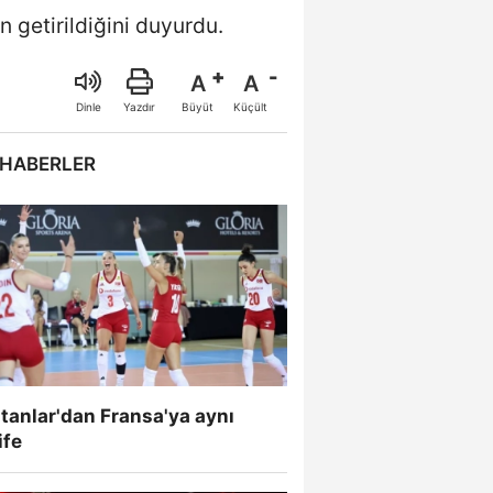
 getirildiğini duyurdu.
A
A
Büyüt
Küçült
Dinle
Yazdır
 HABERLER
tanlar'dan Fransa'ya aynı
ife