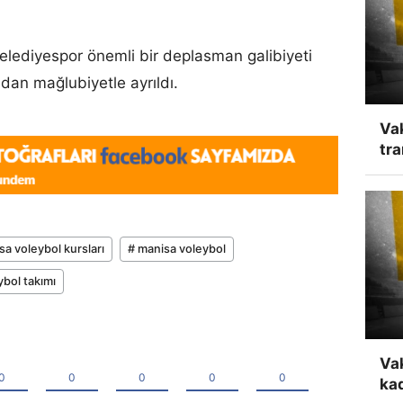
lediyespor önemli bir deplasman galibiyeti
dan mağlubiyetle ayrıldı.
Vak
tra
sa voleybol kursları
# manisa voleybol
ybol takımı
Va
ka