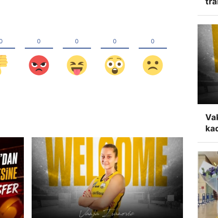
tra
Va
ka