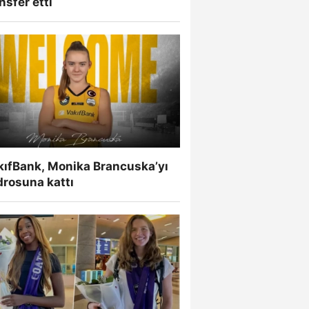
nsfer etti
kıfBank, Monika Brancuska’yı
drosuna kattı