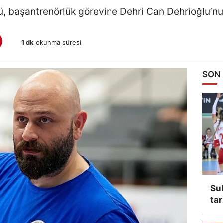
 başantrenörlük görevine Dehri Can Dehrioğlu’nun
1 dk
okunma süresi
SON
Sul
tar