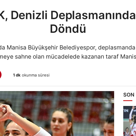
, Denizli Deplasmanından
Döndü
a Manisa Büyükşehir Belediyespor, deplasmanda 
şmeye sahne olan mücadelede kazanan taraf Manisa
1 dk
okunma süresi
SON