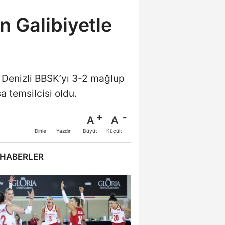
 Galibiyetle
Denizli BBSK’yı 3-2 mağlup
 temsilcisi oldu.
A
A
Büyüt
Küçült
Dinle
Yazdır
 HABERLER