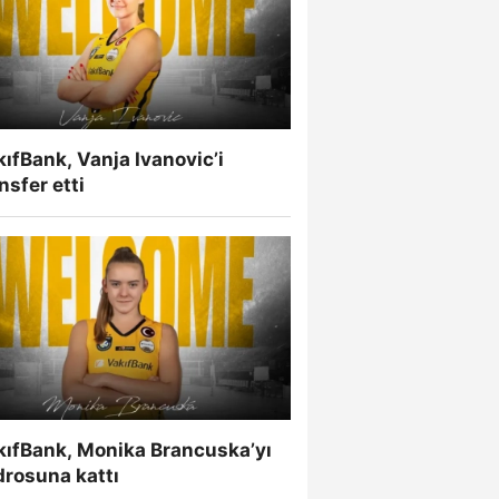
ıfBank, Vanja Ivanovic’i
nsfer etti
kıfBank, Monika Brancuska’yı
drosuna kattı