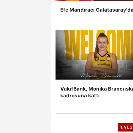
Efe Mandıracı Galatasaray'da
VakıfBank, Monika Brancuska
kadrosuna kattı
1. VE 2