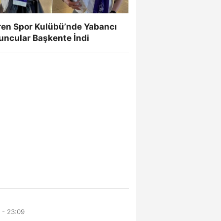
ren Spor Kulübü’nde Yabancı
uncular Başkente İndi
 - 23:09