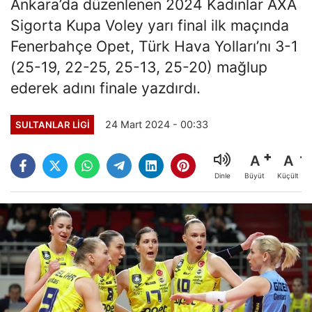
Ankara’da düzenlenen 2024 Kadınlar AXA
Sigorta Kupa Voley yarı final ilk maçında
Fenerbahçe Opet, Türk Hava Yolları’nı 3-1
(25-19, 22-25, 25-13, 25-20) mağlup
ederek adını finale yazdırdı.
24 Mart 2024 - 00:33
SULTANLAR LIGI
A
A
Büyüt
Küçült
Dinle