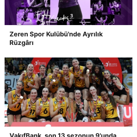
Zeren Spor Kulübü'nde Ayrılık
Rüzgârı
VakıfBank, son 13 sezonun 9'unda