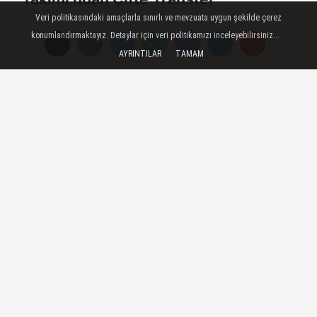
Veri politikasındaki amaçlarla sınırlı ve mevzuata uygun şekilde çerez
konumlandırmaktayız. Detaylar için veri politikamızı inceleyebilirsiniz...
AYRINTILAR
TAMAM
Ezgi Uludağ ile Yola Devam!
FORUM
Haber Gönder
Künye
İletişim