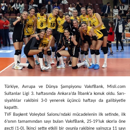
Türkiye, Avrupa ve Dünya Şampiyonu VakıfBank, Misli.com
Sultanlar Ligi 3. haftasında Ankara’da İlbank’a konuk oldu. Sarı-
siyahlılar rakibini 3-0 yenerek üçüncü haftayı da galibiyetle
kapattı.
TVF Başkent Voleybol Salonu’ndaki mücadelenin ilk setinde, ilk
6’sının tamamından sayı bulan VakıfBank, 25-19’luk skorla öne
geçti (1-0). İkinci sette etkili bir oyunla rakibine yalnızca 11 sayı