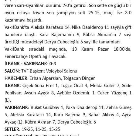
veren sarı-siyahlılar, durumu 2-0’a getirdi. Son sette de güçlü bir
oyun ortaya koyan son şampiyon seti 25-15, maçı ise 3-0
kazanmayı başardı.
VakıfBank’ta Aleksia Karatasu 14, Nika Daalderop 11 sayıyla çift
hanelere ulaştı. Kara Bajema’nın 9, Kübra Akman’ın 7 sayı
ürettiği mücadeleyi Derya Cebecioğlu 6 sayı ile tamamladı.
VakıfBank sıradaki maçında, 13 Kasım Pazar 18.00’de,
Fenerbahçe Opet’i ağırlayacak.
İLBANK - VAKIFBANK: 0-3
SALON
: TVF Başkent Voleybol Salonu
HAKEMLER
:
Erhan Alparslan,
Tolgacan Dinçer
ILBANK:
Çiçek Suna Erel 1, Tuğçe Öcal 4, Melda Güler 7, Sude
Pehlivan, Aysun Aygör 8, Aybüke Özdemir 1, Ceren Yüzgenç 1
(L),
VAKIFBANK
: Buket Gülübay 1, Nika Daalderop 11, Zehra Güneş
5, Aleksia Karatasu 14, Kara Bajema 9, Bahar Akbay 4, Ayça
Aykaç (L), Kübra Akman 7, Derya Cebecioğlu 6
SETLER
: 19-25, 11-25, 15-25