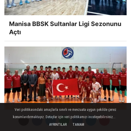
Manisa BBSK Sultanlar Ligi Sezonunu
Açtı
Veri politikasındaki amaçlarla sınırlı ve mevzuata uygun şekilde çerez
konumlandırmaktayız. Detaylar için veri politikamızı inceleyebilirsiniz...
U17 Erkek Milliler, Balkan
AYRINTILAR
TAMAM
Şampiyonası'na Galibiyetle Başladı