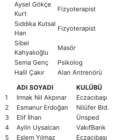
Aysel Gökçe
Fizyoterapist
Kurt
Sıddıka Kutsal
Fizyoterapist
Han
Sibel
Masör
Kahyalıoğlu
Sema Genç
Psikolog
Halil Çakır
Alan Antrenörü
ADI SOYADI
KULÜBÜ
1
Irmak Nil Akpınar
Eczacıbaşı
2
Esmanur Erdoğan
Nilüfer Bld.
3
Elif İlhan
Ünsped
4
Aylin Uysalcan
VakıfBank
5
Eslem Yılmaz
Eczacıbaşı