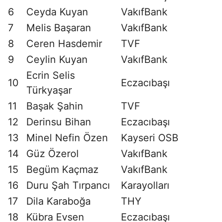
6
Ceyda Kuyan
VakıfBank
7
Melis Başaran
VakıfBank
8
Ceren Hasdemir
TVF
9
Ceylin Kuyan
VakıfBank
Ecrin Selis
10
Eczacıbaşı
Türkyaşar
11
Başak Şahin
TVF
12
Derinsu Bihan
Eczacıbaşı
13
Minel Nefin Özen
Kayseri OSB
14
Güz Özerol
VakıfBank
15
Begüm Kaçmaz
VakıfBank
16
Duru Şah Tırpancı
Karayolları
17
Dila Karaboğa
THY
18
Kübra Evsen
Eczacıbaşı