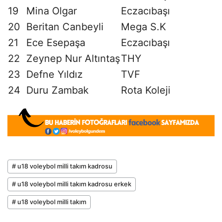
19
Mina Olgar
Eczacıbaşı
20
Beritan Canbeyli
Mega S.K
21
Ece Esepaşa
Eczacıbaşı
22
Zeynep Nur Altıntaş
THY
23
Defne Yıldız
TVF
24
Duru Zambak
Rota Koleji
# u18 voleybol milli takım kadrosu
# u18 voleybol milli takım kadrosu erkek
# u18 voleybol milli takım