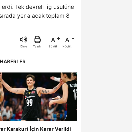
erdi. Tek devreli lig usulüne
 sırada yer alacak toplam 8
A
A
Büyüt
Küçült
Dinle
Yazdır
 HABERLER
ar Karakurt İçin Karar Verildi