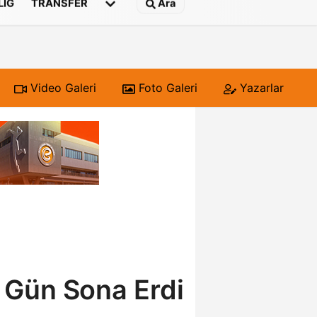
 LIG
TRANSFER
Ara
Video Galeri
Foto Galeri
Yazarlar
ci Gün Sona Erdi