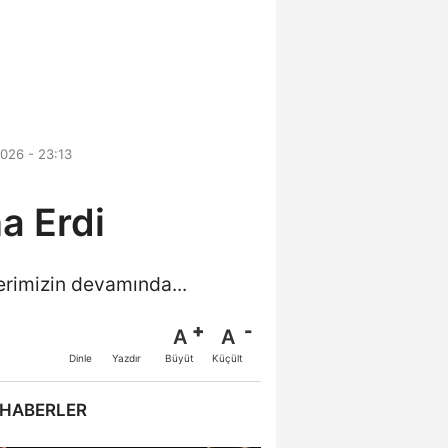
026 - 23:13
a Erdi
erimizin devamında...
A
A
Büyüt
Küçült
Dinle
Yazdır
 HABERLER