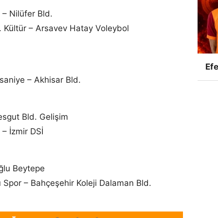
– Nilüfer Bld.
t. Kültür – Arsavev Hatay Voleybol
Efe
aniye – Akhisar Bld.
esgut Bld. Gelişim
– İzmir DSİ
oğlu Beytepe
Spor – Bahçeşehir Koleji Dalaman Bld.