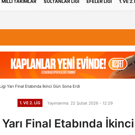
MILLI TAKIMLAR
SULTANLAR LIGI
EFELER LIGI
1. VE 2.
İletişim
Çerez Politikası
Ligi Yarı Final Etabında İkinci Gün Sona Erdi
1. VE 2. LIG
Yayınlanma: 22 Şubat 2026 - 12:29
 Yarı Final Etabında İkin