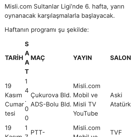
Misli.com Sultanlar Ligi’nde 6. hafta, yarın
oynanacak karşılaşmalarla başlayacak.
Haftanın programı şu şekilde:
S
A
TARİH
MAÇ
YAYIN
SALON
A
T
1
19
Misli.com
4
Kasım
Çukurova Bld.
Mobil ve
Aski
.
Cumar
ADS-Bolu Bld.
Misli TV
Atatürk
0
tesi
YouTube
0
19
1
Misli.com
PTT-
TVF