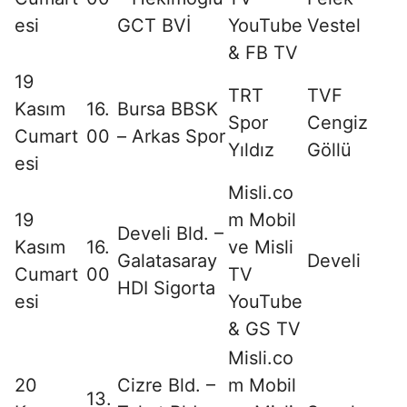
esi
GCT BVİ
YouTube
Vestel
& FB TV
19
TRT
TVF
Kasım
16.
Bursa BBSK
Spor
Cengiz
Cumart
00
– Arkas Spor
Yıldız
Göllü
esi
Misli.co
19
m Mobil
Develi Bld. –
Kasım
16.
ve Misli
Galatasaray
Develi
Cumart
00
TV
HDI Sigorta
esi
YouTube
& GS TV
Misli.co
20
Cizre Bld. –
m Mobil
13.