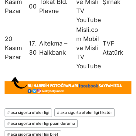
Kasım
Tokat Bld.
ve Misli
Şırnak
00
Pazar
Plevne
TV
YouTube
Misli.co
20
m Mobil
17.
Altekma –
TVF
Kasım
ve Misli
30
Halkbank
Atatürk
Pazar
TV
YouTube
# axa sigorta efeler ligi
# axa sigorta efeler ligi fikstür
# axa sigorta efeler ligi puan durumu
# axa sigorta efeler ligi bilet