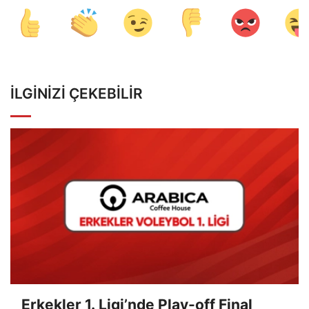
İLGINIZI ÇEKEBILIR
Erkekler 1. Ligi’nde Play-off Final