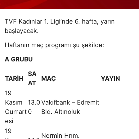
TVF Kadınlar 1. Ligi’nde 6. hafta, yarın
başlayacak.
Haftanın maç programı şu şekilde:
A GRUBU
SA
TARİH
MAÇ
YAYIN
AT
19
Kasım
13.0
Vakıfbank – Edremit
Cumart
0
Bld. Altınoluk
esi
19
Nermin Hnm.