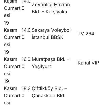
Kasım
14.0
Zeytinliği Havran
Cumart
0
Bld. – Karşıyaka
esi
19
Kasım
14.0
Sakarya Voleybol –
TV 264
Cumart
0
İstanbul BBSK
esi
19
Kasım
16.0
Muratpaşa Bld. –
Kanal VIP
Cumart
0
Yeşilyurt
esi
19
Kasım
18.3
Çiftlikköy Bld. –
Cumart
0
Çanakkale Bld.
esi