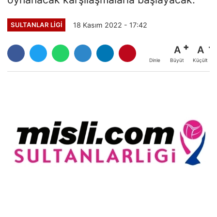
18 Kasım 2022 - 17:42
SULTANLAR LIGI
A
A
Büyüt
Küçült
Dinle