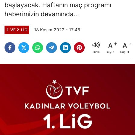
başlayacak. Haftanın maç programı
haberimizin devamında...
18 Kasım 2022 - 17:48
1. VE 2. LIG
A
A
Büyüt
Küçült
Dinle