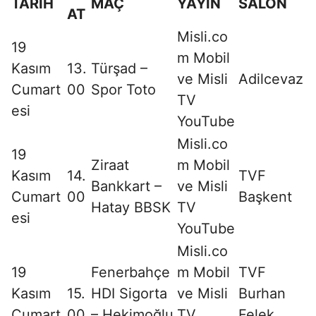
TARİH
MAÇ
YAYIN
SALON
AT
Misli.co
19
m Mobil
Kasım
13.
Türşad –
ve Misli
Adilcevaz
Cumart
00
Spor Toto
TV
esi
YouTube
Misli.co
19
Ziraat
m Mobil
Kasım
14.
TVF
Bankkart –
ve Misli
Cumart
00
Başkent
Hatay BBSK
TV
esi
YouTube
Misli.co
19
Fenerbahçe
m Mobil
TVF
Kasım
15.
HDI Sigorta
ve Misli
Burhan
Cumart
00
– Hekimoğlu
TV
Felek