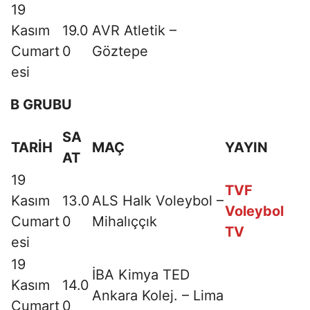
19
Kasım
19.0
AVR Atletik –
Cumart
0
Göztepe
esi
B GRUBU
SA
TARİH
MAÇ
YAYIN
AT
19
TVF
Kasım
13.0
ALS Halk Voleybol –
Voleybol
Cumart
0
Mihalıççık
TV
esi
19
İBA Kimya TED
Kasım
14.0
Ankara Kolej. – Lima
Cumart
0