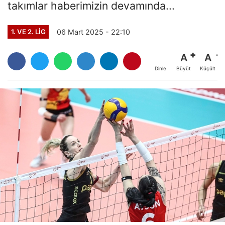
takımlar haberimizin devamında...
06 Mart 2025 - 22:10
1. VE 2. LIG
A
A
Büyüt
Küçült
Dinle