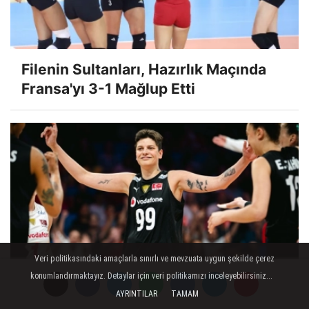
Filenin Sultanları, Hazırlık Maçında
Fransa'yı 3-1 Mağlup Etti
Veri politikasındaki amaçlarla sınırlı ve mevzuata uygun şekilde çerez
konumlandırmaktayız. Detaylar için veri politikamızı inceleyebilirsiniz...
AYRINTILAR
TAMAM
Ebrar Karakurt İçin Karar Verildi