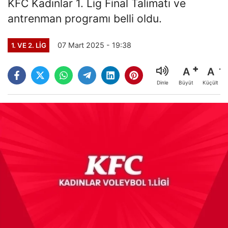
KFC Kadınlar 1. Lig Final Talimatı ve
antrenman programı belli oldu.
07 Mart 2025 - 19:38
1. VE 2. LIG
A
A
Büyüt
Küçült
Dinle