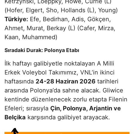
Ketrzynski, Loeppky, Howe, Currie (L)
(Hofer, Elgert, Sho, Hollands (L), Young)
Türkiye:
Efe, Bedirhan, Adis, Gökçen,
Ahmet, Murat, Berkay (L) (Cafer, Mirza,
Kaan, Muhammed)
Sıradaki Durak: Polonya Etabı
İlk haftayı galibiyetle noktalayan A Milli
Erkek Voleybol Takımımız, VNL’in ikinci
haftasında
24-28 Haziran 2026
tarihleri
arasında Polonya’da sahne alacak. Gliwice
kentinde düzenlenecek zorlu etapta Filenin
Efeleri; sırasıyla
Çin, Polonya, Arjantin ve
Belçika
karşısında galibiyet arayacak.