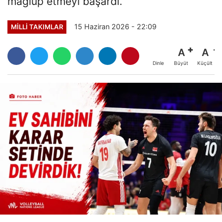
mağlup etmeyi başardı.
15 Haziran 2026 - 22:09
MILLI TAKIMLAR
A
A
Büyüt
Küçült
Dinle