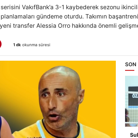
l serisini VakıfBank’a 3-1 kaybederek sezonu ikin
 planlamaları gündeme oturdu. Takımın başantren
yeni transfer Alessia Orro hakkında önemli gelişm
1 dk
okunma süresi
SON
Su