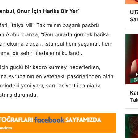
tanbul, Onun İçin Harika Bir Yer”
U17
Şa
eri, İtalya Milli Takımı'nın başarılı pasörü
şan Abbondanza, “Onu burada görmek harika.
dan okuma olacak. İstanbul hem yaşamak hem
l bir şehir” ifadelerini kullandı.
in güçlü bir kadro kurmayı hedeflerken,
una Avrupa'nın en yetenekli pasörlerinden birini
indeki yeni yapı, sarı-lacivertli camiada
Ka
ratmış durumda.
Tak