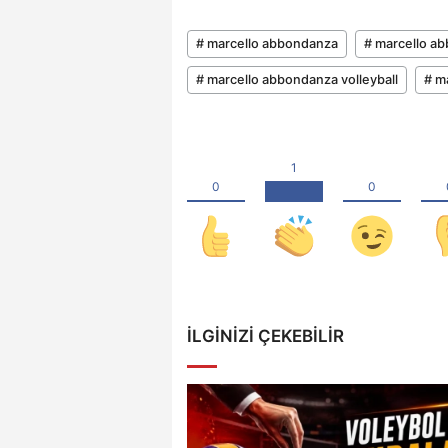
# marcello abbondanza
# marcello a
# marcello abbondanza volleyball
# m
İLGINIZI ÇEKEBILIR