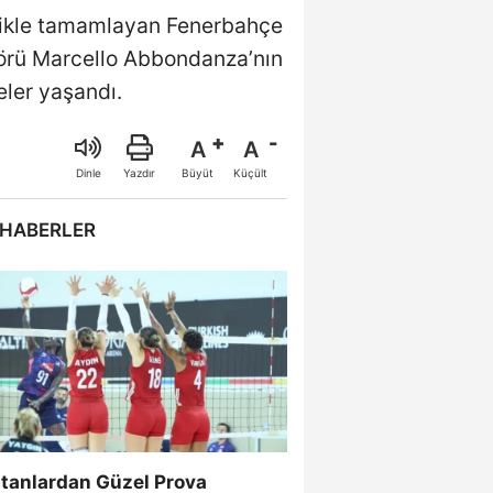
cilikle tamamlayan Fenerbahçe
örü Marcello Abbondanza’nın
eler yaşandı.
A
A
Büyüt
Küçült
Dinle
Yazdır
 HABERLER
ltanlardan Güzel Prova