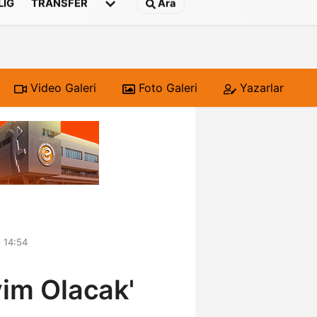
 LIG
TRANSFER
Ara
Video Galeri
Foto Galeri
Yazarlar
 14:54
yim Olacak'