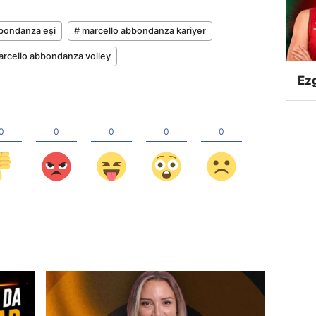
bbondanza eşi
# marcello abbondanza kariyer
arcello abbondanza volley
Ezg