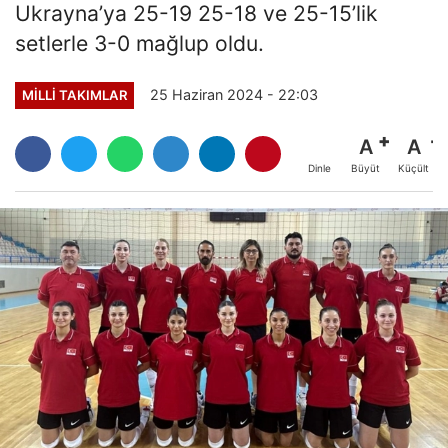
Ukrayna’ya 25-19 25-18 ve 25-15’lik
setlerle 3-0 mağlup oldu.
25 Haziran 2024 - 22:03
MILLI TAKIMLAR
A
A
Büyüt
Küçült
Dinle