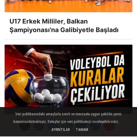
U17 Erkek Milliler, Balkan
Şampiyonası'na Galibiyetle Başladı
Veri politikasındaki amaçlarla sınırlı ve mevzuata uygun şekilde çerez
Voleybolda Kuralar Çekiliyor
konumlandırmaktayız. Detaylar için veri politikamızı inceleyebilirsiniz...
AYRINTILAR
TAMAM