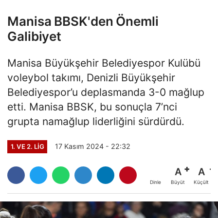
Manisa BBSK'den Önemli
Galibiyet
Manisa Büyükşehir Belediyespor Kulübü
voleybol takımı, Denizli Büyükşehir
Belediyespor’u deplasmanda 3-0 mağlup
etti. Manisa BBSK, bu sonuçla 7’nci
grupta namağlup liderliğini sürdürdü.
17 Kasım 2024 - 22:32
1. VE 2. LIG
A
A
Büyüt
Küçült
Dinle