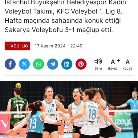
İstanbul Büyükşehir Belediyespor Kadın
Voleybol Takımı, KFC Voleybol 1. Lig 8.
Hafta maçında sahasında konuk ettiği
Sakarya Voleybol’u 3-1 mağlup etti.
17 Kasım 2024 - 22:40
1. VE 2. LIG
A
A
Büyüt
Küçült
Dinle