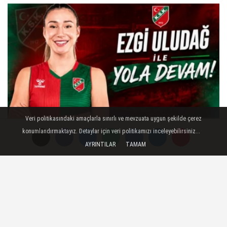
Veri politikasındaki amaçlarla sınırlı ve mevzuata uygun şekilde çerez
Ezgi Uludağ ile Yola Devam!
konumlandırmaktayız. Detaylar için veri politikamızı inceleyebilirsiniz...
AYRINTILAR
TAMAM
FORUM
Haber Gönder
Künye
İletişim
Çerez Politikası
Reklam
Gizlilik İlkeleri