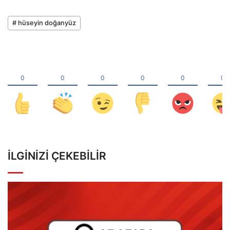
# hüseyin doğanyüz
İLGINIZI ÇEKEBILIR