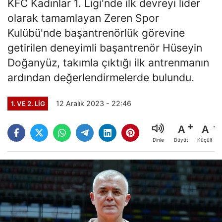
KFC Kadınlar 1. Ligi'nde ilk devreyi lider
olarak tamamlayan Zeren Spor
Kulübü'nde başantrenörlük görevine
getirilen deneyimli başantrenör Hüseyin
Doğanyüz, takımla çıktığı ilk antrenmanın
ardından değerlendirmelerde bulundu.
12 Aralık 2023 - 22:46
1. VE 2. LIG
A
A
Büyüt
Küçült
Dinle